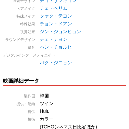
チョ・サンギョン
衣装デザイン
チェ・ヘリム
ヘアメイク
クァク・テヨン
特殊メイク
チョン・ドアン
特殊効果
ジン・ジョンヒョン
視覚効果
チェ・テヨン
サウンドデザイン
ハン・チョルヒ
録音
デジタルインターメディエイト
パク・ジニョン
映画詳細データ
韓国
製作国
ツイン
提供・配給
Hulu
提供
カラー
技術
(TOHOシネマズ日比谷ほか)