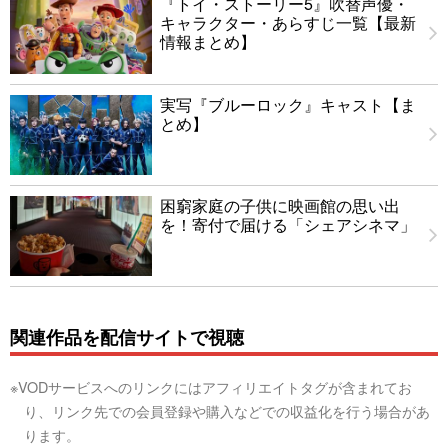
『トイ・ストーリー5』吹替声優・
キャラクター・あらすじ一覧【最新
情報まとめ】
実写『ブルーロック』キャスト【ま
とめ】
困窮家庭の子供に映画館の思い出
を！寄付で届ける「シェアシネマ」
関連作品を配信サイトで視聴
※VODサービスへのリンクにはアフィリエイトタグが含まれてお
り、リンク先での会員登録や購入などでの収益化を行う場合があ
ります。