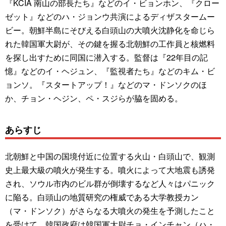
『KCIA 南山の部長たち』などのイ・ビョンホン、『クロー
ゼット』などのハ・ジョンウ共演によるディザスタームー
ビー。朝鮮半島にそびえる白頭山の大噴火沈静化を命じら
れた韓国軍大尉が、その鍵を握る北朝鮮の工作員と核燃料
を探し出すために同国に潜入する。監督は『22年目の記
憶』などのイ・ヘジュン、『監視者たち』などのキム・ビ
ョンソ。『スタートアップ！』などのマ・ドンソクのほ
か、チョン・ヘジン、ペ・スジらが脇を固める。
あらすじ
北朝鮮と中国の国境付近に位置する火山・白頭山で、観測
史上最大級の噴火が発生する。噴火によって大地震も誘発
され、ソウル市内のビル群が倒壊するなど人々はパニック
に陥る。白頭山の地質研究の権威である大学教授カン
（マ・ドンソク）がさらなる大噴火の発生を予測したこと
を受けて、韓国政府は韓国軍大尉チョ・インチャン（ハ・