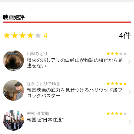
映画短評
★★★★★
★★★★★
4
4
件
山縣みどり
★★★★★
★★★★★
噴火の兆しアリの白頭山が物語の核だから見
逃せない
なかざわひでゆき
★★★★★
★★★★★
韓国映画の底力を見せつけるハリウッド級ブ
ロックバスター
村松 健太郎
★★★★★
★★★★★
韓国版”日本沈没”