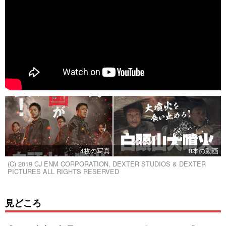
4枚の写真
8本の動画
(C) 2019 CJ ENM CORPORATION, DEXTER STUDIOS & DEXTER
PICTURES ALL RIGHTS RESERVED
見どころ