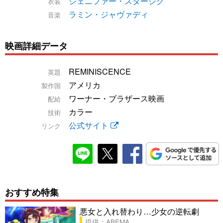
ジェニファー・スタージク
衣装
ラミン・ジャヴァディ
音楽
映画詳細データ
REMINISCENCE
英題
アメリカ
製作国
ワーナー・ブラザース映画
配給
カラー
技術
公式サイト
リンク
おすすめ特集
悪女と入れ替わり…少女の逆転劇
提供：ABEMA