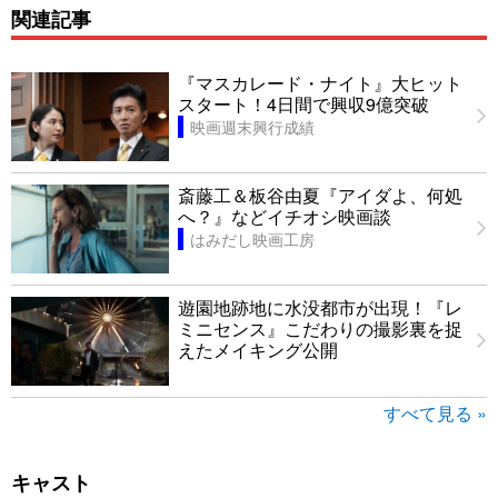
関連記事
『マスカレード・ナイト』大ヒット
スタート！4日間で興収9億突破
映画週末興行成績
斎藤工＆板谷由夏『アイダよ、何処
へ？』などイチオシ映画談
はみだし映画工房
遊園地跡地に水没都市が出現！『レ
ミニセンス』こだわりの撮影裏を捉
えたメイキング公開
すべて見る »
キャスト