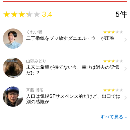
★★★★★
★★★★★
3.4
5
件
くれい響
★★★★★
★★★★★
二丁拳銃をブッ放すダニエル・ウーが圧巻
山縣みどり
★★★★★
★★★★★
未来に希望が持てない今、幸せは過去の記憶
だけ？
斉藤 博昭
★★★★★
★★★★★
入口は気鋭SFサスペンス的だけど、出口では
別の感慨が…
すべて見る »