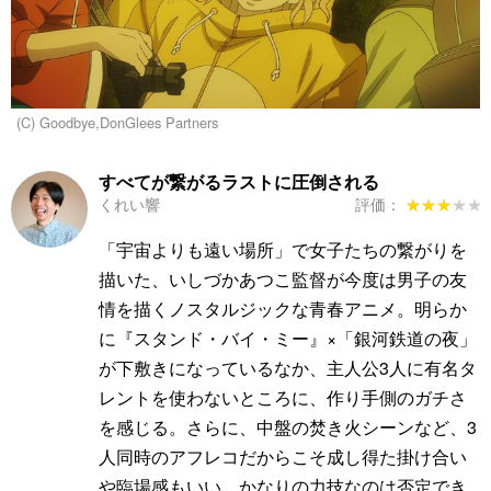
(C) Goodbye,DonGlees Partners
すべてが繋がるラストに圧倒される
くれい響
評価：
★★★★★
★★★★★
「宇宙よりも遠い場所」で女子たちの繋がりを
描いた、いしづかあつこ監督が今度は男子の友
情を描くノスタルジックな青春アニメ。明らか
に『スタンド・バイ・ミー』×「銀河鉄道の夜」
が下敷きになっているなか、主人公3人に有名タ
レントを使わないところに、作り手側のガチさ
を感じる。さらに、中盤の焚き火シーンなど、3
人同時のアフレコだからこそ成し得た掛け合い
や臨場感もいい。かなりの力技なのは否定でき