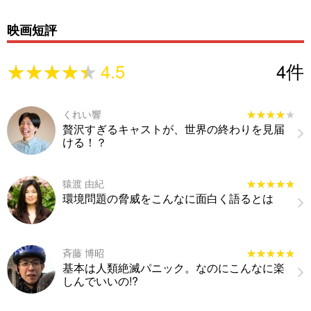
映画短評
★★★★★
★★★★★
4.5
4
件
くれい響
★★★★★
★★★★★
贅沢すぎるキャストが、世界の終わりを見届
ける！？
猿渡 由紀
★★★★★
★★★★★
環境問題の脅威をこんなに面白く語るとは
斉藤 博昭
★★★★★
★★★★★
基本は人類絶滅パニック。なのにこんなに楽
しんでいいの!?