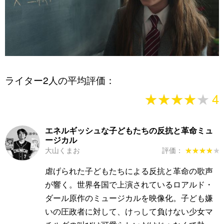
ライター2人の平均評価：
★★★★★
★★★★★
4
エネルギッシュな子どもたちの反抗と革命ミュ
ージカル
大山くまお
評価：
★★★★★
★★★★★
虐げられた子どもたちによる反抗と革命の歌声
が響く。世界各国で上演されているロアルド・
ダール原作のミュージカルを映像化。子ども嫌
いの圧政者に対して、けっして負けない少女マ