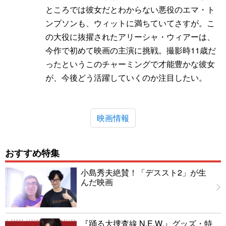
ところでは彼女だとわからない悪役のエマ・ト
ンプソンも、ウィットに満ちていてさすが。こ
の大役に抜擢されたアリーシャ・ウィアーは、
今作で初めて映画の主演に挑戦。撮影時11歳だ
ったというこのチャーミングで才能豊かな彼女
が、今後どう活躍していくのか注目したい。
映画情報
おすすめ特集
小島秀夫絶賛！「デススト2」が生
んだ映画
『踊る大捜査線 N.E.W.』グッズ・特