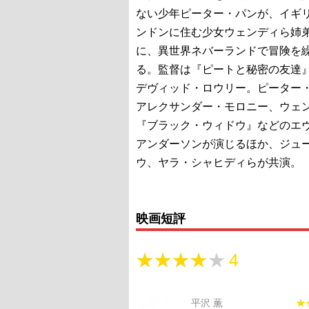
ない少年ピーター・パンが、イギ
ンドンに住む少女ウェンディら姉
に、異世界ネバーランドで冒険を
る。監督は『ピートと秘密の友達
デヴィッド・ロウリー。ピーター
アレクサンダー・モロニー、ウェ
『ブラック・ウィドウ』などのエ
アンダーソンが演じるほか、ジュ
ウ、ヤラ・シャヒディらが共演。
映画短評
★★★★★
★★★★★
4
平沢 薫
★
★