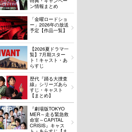
特典・キャンペー
ン情報まとめ
「金曜ロードショ
ー」2026年の放送
予定【作品一覧】
【2026夏ドラマ一
覧】7月期スター
ト！キャスト・あ
らすじ
歴代『踊る大捜査
線』シリーズあら
すじ・キャスト
【まとめ】
『劇場版TOKYO
MER～走る緊急救
命室～CAPITAL
CRISIS』キャス
ト・あらすじ【ま