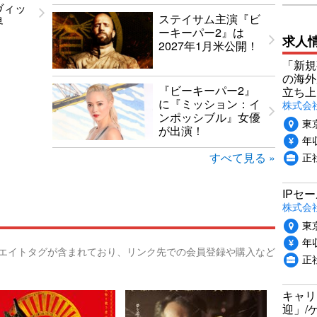
ヴィッ
ステイサム主演『ビ
界
ーキーパー2』は
求人
2027年1月米公開！
「新規
の海外
『ビーキーパー2』
立ち上
に『ミッション：イ
株式会社P
ンポッシブル』女優
東
が出演！
年収
正社
すべて見る »
IPセ
株式会
東
年収
リエイトタグが含まれており、リンク先での会員登録や購入など
正
キャリ
迎」/