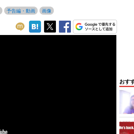
予告編・動画
画像
おす