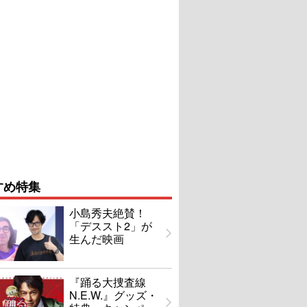
すめ特集
小島秀夫絶賛！
「デススト2」が
生んだ映画
『踊る大捜査線
N.E.W.』グッズ・