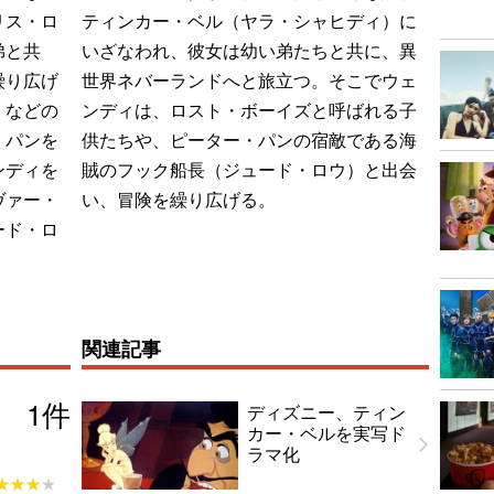
リス・ロ
ティンカー・ベル（ヤラ・シャヒディ）に
弟と共
いざなわれ、彼女は幼い弟たちと共に、異
繰り広げ
世界ネバーランドへと旅立つ。そこでウェ
』などの
ンディは、ロスト・ボーイズと呼ばれる子
・パンを
供たちや、ピーター・パンの宿敵である海
ンディを
賊のフック船長（ジュード・ロウ）と出会
ヴァー・
い、冒険を繰り広げる。
ード・ロ
関連記事
1
件
ディズニー、ティン
カー・ベルを実写ド
ラマ化
★★★★
★★★★