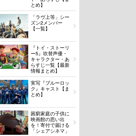
とめ】
「ラヴ上等」シー
ズン2メンバー
【一覧】
『トイ・ストーリ
ー5』吹替声優・
キャラクター・あ
らすじ一覧【最新
情報まとめ】
実写『ブルーロッ
ク』キャスト【ま
とめ】
困窮家庭の子供に
映画館の思い出
を！寄付で届ける
「シェアシネマ」