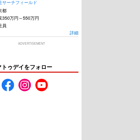
社サーチフィールド
京都
350万円～550万円
社員
詳細
ADVERTISEMENT
マトゥデイをフォロー
タスティック・ビー
レイニーデイ・イン・ニュ
ダンブルドアの秘密
ーヨーク
U-NEXTで見る
U-NEXTで見る