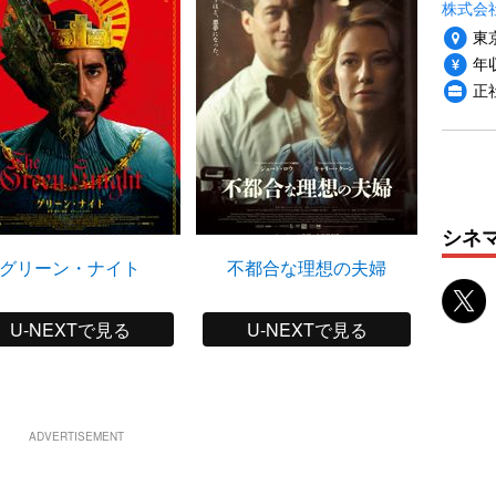
株式会
東
年収
正
シネ
グリーン・ナイト
不都合な理想の夫婦
ファン
ストと
U-NEXTで見る
U-NEXTで見る
ADVERTISEMENT