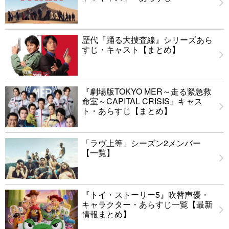
歴代『踊る大捜査線』シリーズあら
すじ・キャスト【まとめ】
『劇場版TOKYO MER～走る緊急救
命室～CAPITAL CRISIS』キャス
ト・あらすじ【まとめ】
「ラヴ上等」シーズン2メンバー
【一覧】
『トイ・ストーリー5』吹替声優・
キャラクター・あらすじ一覧【最新
情報まとめ】