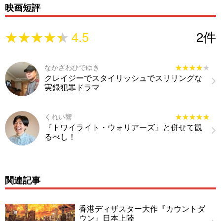
映画短評
★★★★★
★★★★★
4.5
2
件
なかざわひでゆき
★★★★★
★★★★★
クレイジーでスタイリッシュでスリリングな
実録犯罪ドラマ
くれい響
★★★★★
★★★★★
『トワイライト・ウォリアーズ』と併せて観
るべし！
関連記事
香港ディザスター大作『カウントダ
ウン』日本上陸