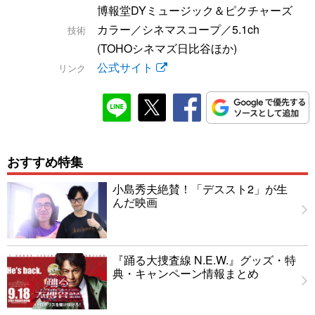
博報堂DYミュージック＆ピクチャーズ
カラー／シネマスコープ／5.1ch
技術
(TOHOシネマズ日比谷ほか)
公式サイト
リンク
おすすめ特集
小島秀夫絶賛！「デススト2」が生
んだ映画
『踊る大捜査線 N.E.W.』グッズ・特
典・キャンペーン情報まとめ