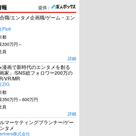
情報
提供：
合職/エンタメ企画職/ゲーム・エン
lott
京都
330万円～
社員
詳細
I×漫画で新時代のエンタメを創る
漫画家」/SNS総フォロワー200万の
R/VR/MR
ZIG
京都
350万円～600万円
社員
詳細
ルマーケティングプランナー/ゲー
ンタメ
artners株式会社