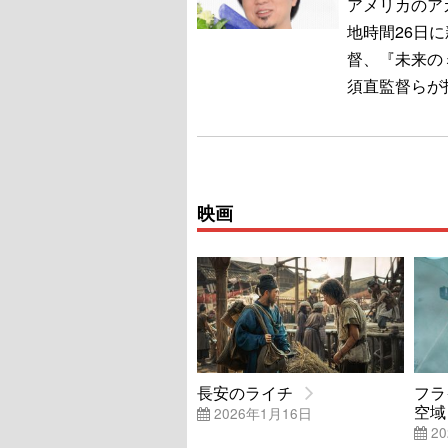
アメリカのア
地時間26日
督、『未来の
須直監督らが
映画
長安のライチ
フラ
空域
2026年1月16日
20