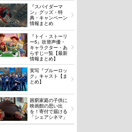
『スパイダーマ
ン』グッズ・特
典・キャンペーン
情報まとめ
『トイ・ストーリ
ー5』吹替声優・
キャラクター・あ
らすじ一覧【最新
情報まとめ】
実写『ブルーロッ
ク』キャスト【ま
とめ】
困窮家庭の子供に
映画館の思い出
を！寄付で届ける
「シェアシネマ」