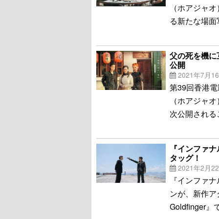
（ホアジャオ
る新たな場面
父の死を機に
公開
2021年7月1
第39回香港
（ホアジャオ
次公開される
『インファナ
タッグ！
2021年2月2
『インファナ
ンが、新作ア
Goldfing