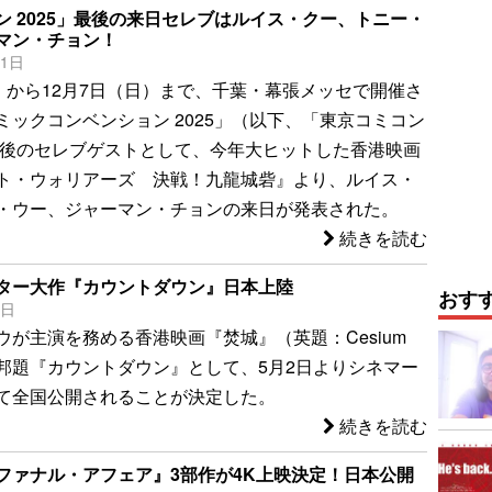
ン 2025」最後の来日セレブはルイス・クー、トニー・
マン・チョン！
11日
金）から12月7日（日）まで、千葉・幕張メッセで開催さ
ミックコンベンション 2025」（以下、「東京コミコン
の最後のセレブゲストとして、今年大ヒットした香港映画
ト・ウォリアーズ 決戦！九龍城砦』より、ルイス・
・ウー、ジャーマン・チョンの来日が発表された。
続きを読む
ター大作『カウントダウン』日本上陸
おす
9日
ウが主演を務める香港映画『焚城』（英題：Cesium
）が、邦題『カウントダウン』として、5月2日よりシネマー
て全国公開されることが決定した。
続きを読む
ファナル・アフェア』3部作が4K上映決定！日本公開