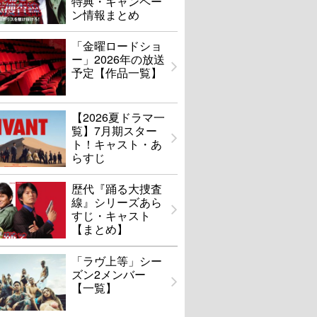
特典・キャンペー
ン情報まとめ
「金曜ロードショ
ー」2026年の放送
予定【作品一覧】
【2026夏ドラマ一
覧】7月期スター
ト！キャスト・あ
らすじ
歴代『踊る大捜査
線』シリーズあら
すじ・キャスト
【まとめ】
「ラヴ上等」シー
ズン2メンバー
【一覧】