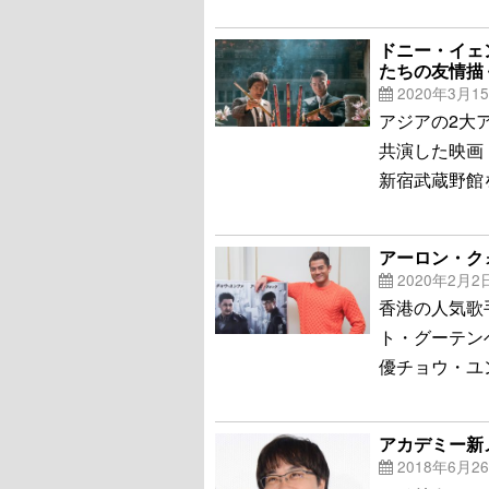
ドニー・イェ
たちの友情描
2020年3月1
アジアの2大
共演した映画
新宿武蔵野館
アーロン・ク
2020年2月2
香港の人気歌
ト・グーテン
優チョウ・ユ
アカデミー新
2018年6月2