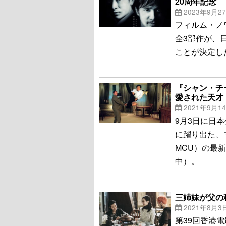
20周年記念
2023年9月2
フィルム・ノ
全3部作が、日
ことが決定し
『シャン・チ
愛された天才
2021年9月1
9月3日に日
に躍り出た、
MCU）の最
中）。
三姉妹が父の
2021年8月3
第39回香港