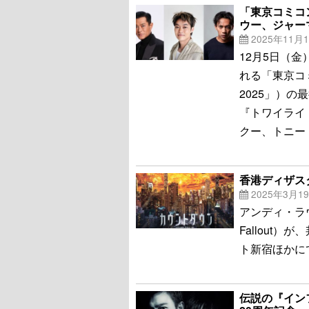
「東京コミコ
ウー、ジャー
2025年11月
12月5日（
れる「東京コ
2025」）
『トワイライ
クー、トニー
香港ディザス
2025年3月1
アンディ・ラ
Fallout
ト新宿ほかに
伝説の『イン