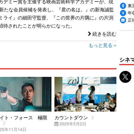
カデミー賞を主催する映画芸術科学アカデミーが、現
東
に新たな会員候補を発表し、『君の名は。』の新海誠監
年収
ミライ』の細田守監督、『この世界の片隅に』の片渕
正
招待されたことが明らかになった。
続きを読む
もっと見る »
シネ
イト・フォース 極限
カウントダウン
2025年5月2日
25年11月14日