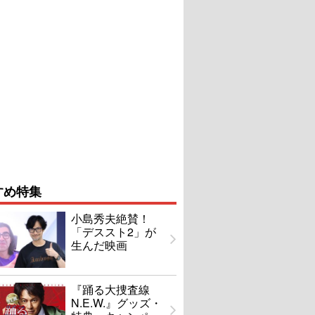
すめ特集
小島秀夫絶賛！
「デススト2」が
生んだ映画
『踊る大捜査線
N.E.W.』グッズ・