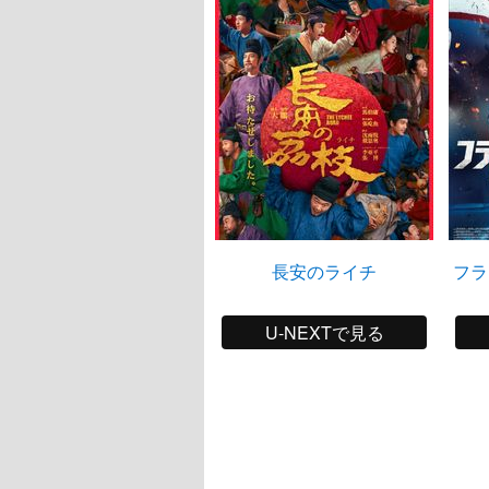
長安のライチ
フラ
U-NEXTで見る