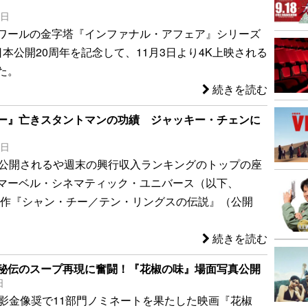
7日
ワールの金字塔『インファナル・アフェア』シリーズ
本公開20周年を記念して、11月3日より4K上映される
た。
続きを読む
ー』亡きスタントマンの功績 ジャッキー・チェンに
4日
本公開されるや週末の興行収入ランキングのトップの座
マーベル・シネマティック・ユニバース（以下、
新作『シャン・チー／テン・リングスの伝説』（公開
続きを読む
秘伝のスープ再現に奮闘！『花椒の味』場面写真公開
日
電影金像奨で11部門ノミネートを果たした映画『花椒