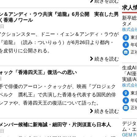
続きを読む
求人
ン＆アンディ・ラウ共演『追龍』6月公開 実在した男
新卒総
く香港ノワール
タメ
5日
株式会社P
アクションスター、ドニー・イェン＆アンディ・ラウが
東
『追龍』（読み：ついりゅう）が6月26日より都内・
年収
を皮切りに公開される。
正
続きを読む
生成A
ォック「香港四天王」復活への思い
「AI
日
実績/A
株式会社
手で俳優のアーロン・クォックが、映画『プロジェク
東
ベルク 贋札王』で共演した香港を代表する国民的俳
年収
ンファや、香港四天王の復活について語った。
正
続きを読む
デジタ
メンバー候補に新海誠・細田守・片渕須直ら日本人
ム・エ
6日
GEM P