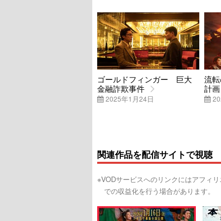
ゴールドフィンガー 巨大
流転
金融詐欺事件
計画
2025年1月24日
20
関連作品を配信サイトで視聴
※VODサービスへのリンクにはアフィ
での収益化を行う場合があります。