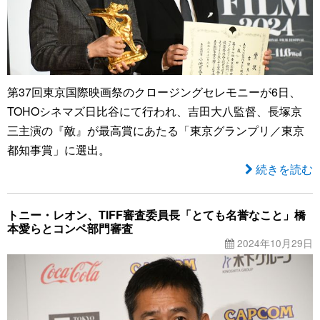
第37回東京国際映画祭のクロージングセレモニーが6日、
TOHOシネマズ日比谷にて行われ、吉田大八監督、長塚京
三主演の『敵』が最高賞にあたる「東京グランプリ／東京
都知事賞」に選出。
続きを読む
トニー・レオン、TIFF審査委員長「とても名誉なこと」橋
本愛らとコンペ部門審査
2024年10月29日