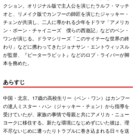
クション。オリジナル版で主人公を演じたラルフ・マッチ
オと、リメイク版でカンフーの師匠を演じたジャッキー・
チェンが共演し、二人に導かれる少年をドラマ「アメリカ
ン・ボーン・チャイニーズ 僕らの西遊記」などのベン・
ワンが演じる。ドラマシリーズ「このサイテーな世界の終
わり」などに携わってきたジョナサン・エントウィッスル
が監督、『ピーターラビット』などのロブ・ライバーが脚
本を務めた。
あらすじ
中国・北京。17歳の高校生リー（ベン・ワン）はカンフー
の達人ミスター・ハン（ジャッキー・チェン）から指導を
受けていたが、家族の事情で母親と共にアメリカ・ニュー
ヨークに移住する。新たな環境になじめずにいた彼は、理
不尽ないじめに遭ったりトラブルに巻き込まれる日々を送