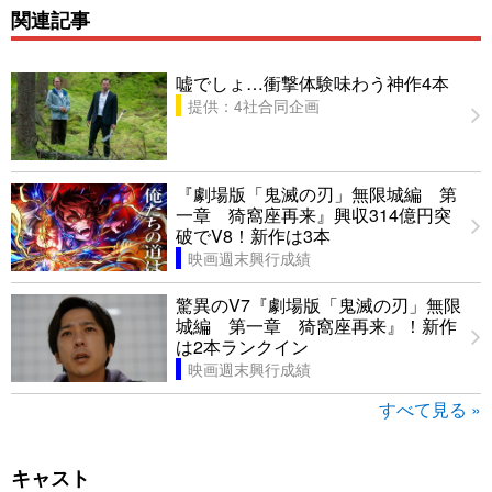
関連記事
嘘でしょ…衝撃体験味わう神作4本
提供：4社合同企画
『劇場版「鬼滅の刃」無限城編 第
一章 猗窩座再来』興収314億円突
破でV8！新作は3本
映画週末興行成績
驚異のV7『劇場版「鬼滅の刃」無限
城編 第一章 猗窩座再来』！新作
は2本ランクイン
映画週末興行成績
すべて見る »
キャスト