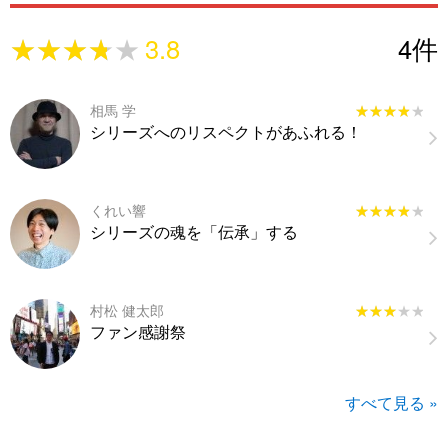
★★★★★
★★★★★
3.8
4
件
相馬 学
★★★★★
★★★★★
シリーズへのリスペクトがあふれる！
くれい響
★★★★★
★★★★★
シリーズの魂を「伝承」する
村松 健太郎
★★★★★
★★★★★
ファン感謝祭
すべて見る »