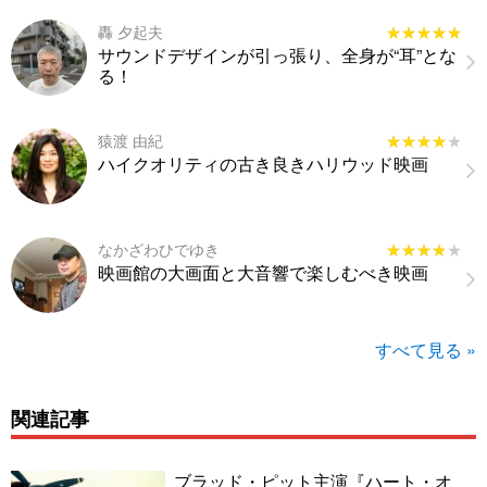
轟 夕起夫
★★★★★
★★★★★
サウンドデザインが引っ張り、全身が“耳”とな
る！
猿渡 由紀
★★★★★
★★★★★
ハイクオリティの古き良きハリウッド映画
なかざわひでゆき
★★★★★
★★★★★
映画館の大画面と大音響で楽しむべき映画
すべて見る »
関連記事
ブラッド・ピット主演『ハート・オ