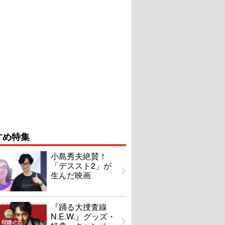
すめ特集
小島秀夫絶賛！
「デススト2」が
生んだ映画
『踊る大捜査線
N.E.W.』グッズ・