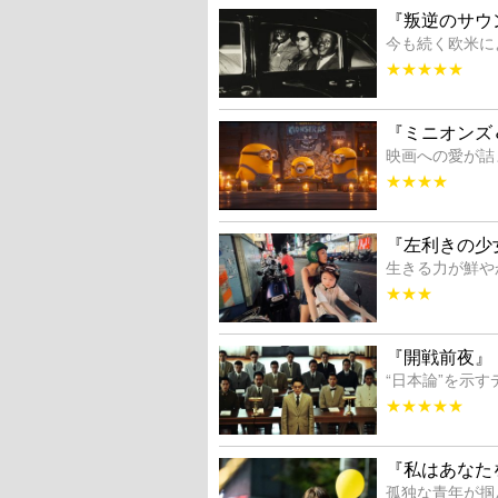
『叛逆のサウ
今も続く欧米に
★★★★★
『ミニオンズ
映画への愛が詰
★★★★
『左利きの少
生きる力が鮮や
★★★
『開戦前夜』
“日本論”を示
★★★★★
『私はあなた
孤独な青年が掴