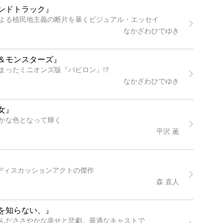
ンドトラック』
よる植民地主義の断片を暴くビジュアル・エッセイ
なかざわひでゆき
＆モンスターズ』
まったミニオンズ版『バビロン』!?
なかざわひでゆき
女』
かな色となって輝く
平沢 薫
すディスカッションアクトの傑作
森 直人
を知らない、』
んだささやかな幸せと悲劇。最適なキャストで