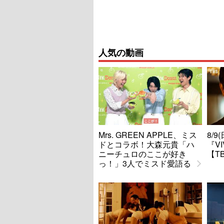
人気の動画
Mrs. GREEN APPLE、ミス
8/
ドとコラボ！大森元貴「ハ
『V
ニーチュロのここが好き
【T
っ！」3人でミスド愛語る