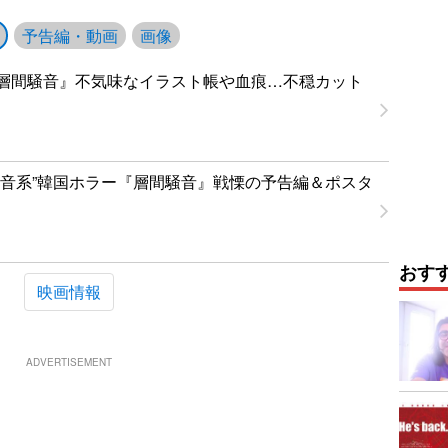
予告編・動画
画像
層間騒音』不気味なイラスト帳や血痕…不穏カット
“音系”韓国ホラー『層間騒音』戦慄の予告編＆ポスタ
おす
映画情報
ADVERTISEMENT