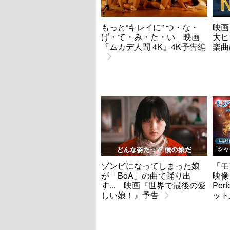
もっと“キレイに” つ・な・
映画
げ・て・み・た・い 映画
大ヒ
『ムカデ人間 4K』4K予告編
楽曲
ゾンビになってしまった娘
「モ
が「BoA」の曲で踊り出
映像
す... 映画『世界で最後の愛
Per
しい娘！』予告
ット