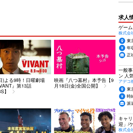
求人
ゲーム
株式会社P
東
年収
正
一般事
ン 人
9(日)よる9時！日曜劇場
映画『八つ墓村』本予告【9
アデコ
IVANT』第13話
月18日(金)全国公開】
東
BS】
時給
派
キャリ
迎」/
株式会