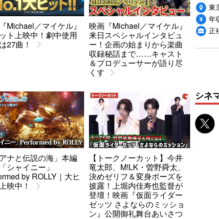
東
年収
『Michael／マイケル』
映画『Michael／マイケル』
正
ット上映中！劇中使用
来日スペシャルインタビュ
は27曲！
ー！企画の始まりから楽曲
収録秘話まで……キャスト
＆プロデューサーが語り尽
くす
シネ
アナと伝説の海」本編
【トークノーカット】今井
「シャイニー」
竜太郎、M!LK・曽野舜太、
formed by ROLLY｜大ヒ
決めゼリフ＆変身ポーズを
上映中！
披露！上堀内佳寿也監督が
登壇！映画『仮面ライダー
ゼッツ さよならのミッショ
ン』公開御礼舞台あいさつ