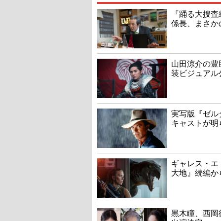
『踊る大捜査線
係長、まさか
山田涼介の豊
装ビジュアル
実写版『ゼル
キャストが明
ギャレス・エ
大地』続編か
黒木瞳、西岡