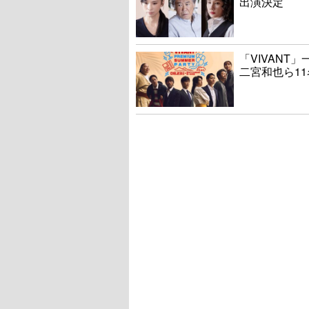
出演決定
「VIVAN
二宮和也ら1