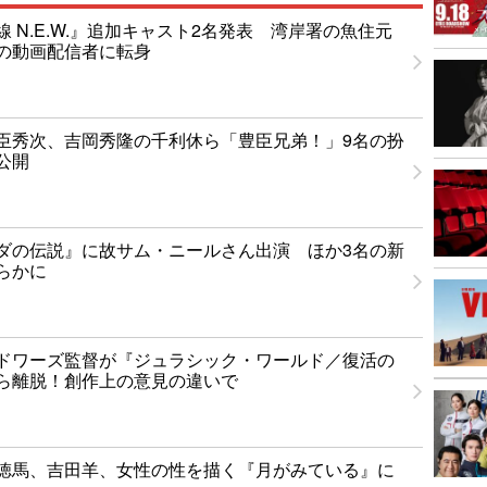
 N.E.W.』追加キャスト2名発表 湾岸署の魚住元
の動画配信者に転身
臣秀次、吉岡秀隆の千利休ら「豊臣兄弟！」9名の扮
公開
ダの伝説』に故サム・ニールさん出演 ほか3名の新
らかに
ドワーズ監督が『ジュラシック・ワールド／復活の
ら離脱！創作上の意見の違いで
徳馬、吉田羊、女性の性を描く『月がみている』に