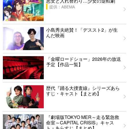
悪女と入れ替わり…少女の逆転劇
提供：ABEMA
小島秀夫絶賛！「デススト2」が生
んだ映画
「金曜ロードショー」2026年の放送
予定【作品一覧】
歴代『踊る大捜査線』シリーズあら
すじ・キャスト【まとめ】
『劇場版TOKYO MER～走る緊急救
命室～CAPITAL CRISIS』キャス
ト・あらすじ【まとめ】