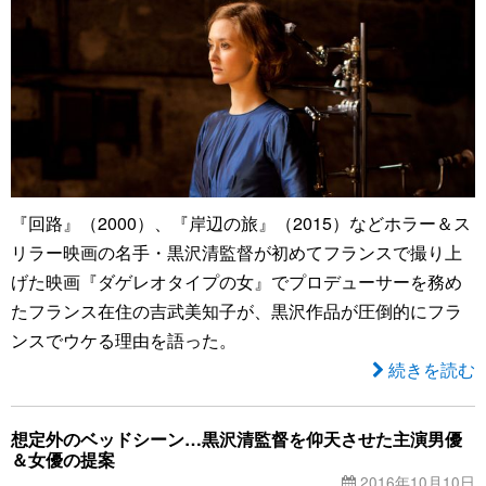
『回路』（2000）、『岸辺の旅』（2015）などホラー＆ス
リラー映画の名手・黒沢清監督が初めてフランスで撮り上
げた映画『ダゲレオタイプの女』でプロデューサーを務め
たフランス在住の吉武美知子が、黒沢作品が圧倒的にフラ
ンスでウケる理由を語った。
続きを読む
想定外のベッドシーン…黒沢清監督を仰天させた主演男優
＆女優の提案
2016年10月10日