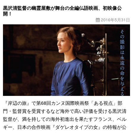
黒沢清監督の幽霊屋敷が舞台の全編仏語映画、初映像公
開！
2016年5月31日
『岸辺の旅』で第68回カンヌ国際映画祭「ある視点」部
門・監督賞を受賞するなど海外で高い評価を受ける黒沢清
監督が、満を持しての海外初進出を果たすフランス、ベル
ギー、日本の合作映画『ダゲレオタイプの女』の特報が公