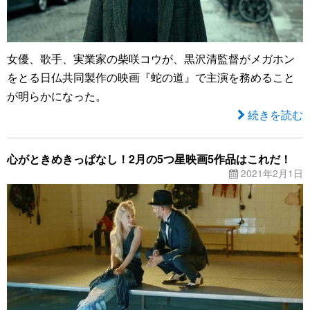
女優、歌手、実業家の柴咲コウが、黒沢清監督がメガホン
をとる日仏共同製作の映画『蛇の道』で主演を務めること
が明らかになった。
続きを読む
心がときめきっぱなし！2月の5つ星映画5作品はこれだ！
2021年2月1日