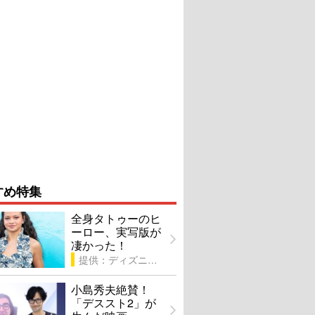
すめ特集
全身タトゥーのヒ
ーロー、実写版が
凄かった！
提供：ディズニー
小島秀夫絶賛！
「デススト2」が