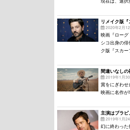
現在は、選択
リメイク版『
2020年2月1
映画『ローグ
シコ出身の俳
ク版『スカーフ
間違いなしの神
2019年1月3
賞をにぎわせ
映画に名作が
主演はブラピ
2019年1月2
幻に終わった