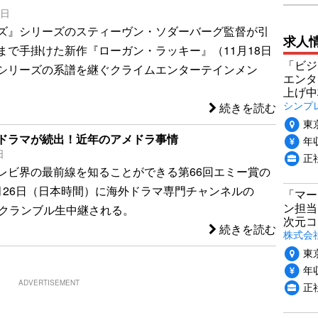
7日
ズ』シリーズのスティーヴン・ソダーバーグ監督が引
求人
まで手掛けた新作『ローガン・ラッキー』（11月18日
「ビジ
シリーズの系譜を継ぐクライムエンターテインメン
エンタ
上げ中
シンプ
続きを読む
東
ドラマが続出！近年のアメドラ事情
年収
日
正
レビ界の最前線を知ることができる第66回エミー賞の
月26日（日本時間）に海外ドラマ専門チャンネルの
「マー
ン担当
スクランブル生中継される。
次元コ
続きを読む
株式会社v
東
年収
ADVERTISEMENT
正