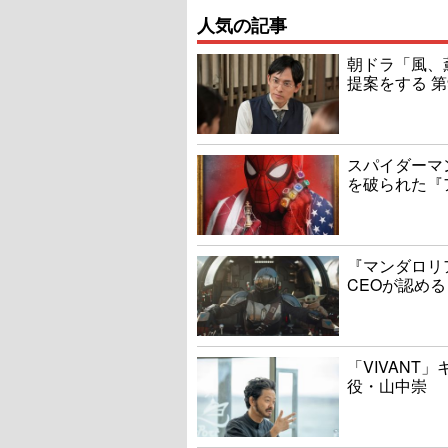
人気の記事
朝ドラ「風、
提案をする 第
スパイダーマ
を破られた『
『マンダロリ
CEOが認める
「VIVANT
役・山中崇