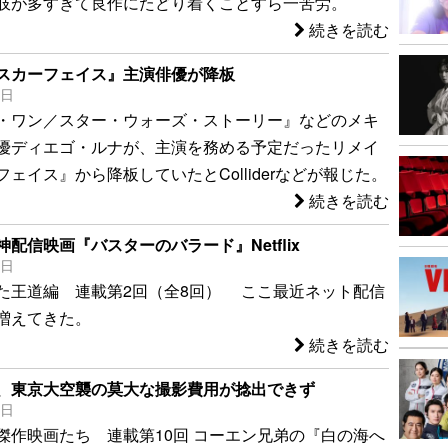
肢が多すぎて良作にたどり着くことすら一苦労。
続きを読む
スカーフェイス』主演俳優が降板
2日
・ワン／スター・ウォーズ・ストーリー』などのメキ
優ディエゴ・ルナが、主演を務める予定だったリメイ
ェイス』から降板していたとColliderなどが報じた。
続きを読む
配信映画『バスターのバラード』Netflix
0日
た王道編 連載第2回（全8回） ここ最近ネット配信
増えてきた。
続きを読む
、東京大空襲の莫大な撮影費用が捻出できず
4日
傑作映画たち 連載第10回 コーエン兄弟の『白の海へ