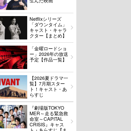
生んだ映画
Netflixシリーズ
「ダウンタイム」
キャスト・キャラ
クター【まとめ】
「金曜ロードショ
ー」2026年の放送
予定【作品一覧】
【2026夏ドラマ一
覧】7月期スター
ト！キャスト・あ
らすじ
『劇場版TOKYO
MER～走る緊急救
命室～CAPITAL
CRISIS』キャス
ト・あらすじ【ま