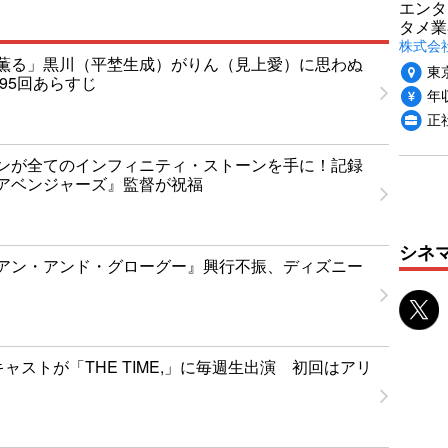
エンタ
タメ業
株式会
薫る」黒川（平埜生成）がりん（見上愛）に思わぬ
東
95回あらすじ
年収
正
ンが全てのインフィニティ・ストーンを手に！記録
アベンジャーズ』監督が祝福
シネ
アン・アンド・グローグー』興行不振、ディズニー
」キャストが「THE TIME,」に毎週生出演 初回はアリ