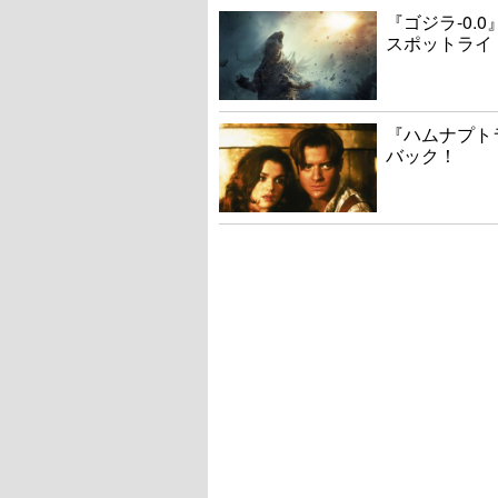
『ゴジラ-0
スポットライ
『ハムナプト
バック！