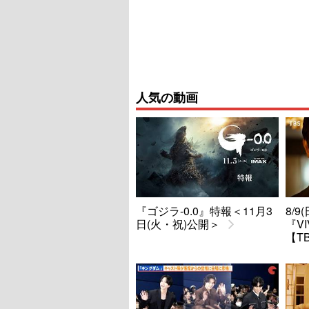
人気の動画
『ゴジラ-0.0』特報＜11月3
8/
日(火・祝)公開＞
『V
【T