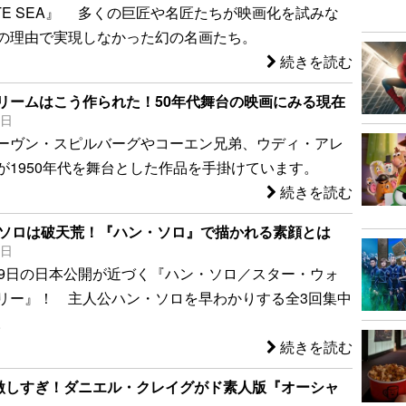
WHITE SEA』 多くの巨匠や名匠たちが映画化を試みな
の理由で実現しなかった幻の名画たち。
続きを読む
リームはこう作られた！50年代舞台の映画にみる現在
0日
ーヴン・スピルバーグやコーエン兄弟、ウディ・アレ
が1950年代を舞台とした作品を手掛けています。
続きを読む
・ソロは破天荒！『ハン・ソロ』で描かれる素顔とは
7日
29日の日本公開が近づく『ハン・ソロ／スター・ウォ
リー』！ 主人公ハン・ソロを早わかりする全3回集中
。
続きを読む
差激しすぎ！ダニエル・クレイグがド素人版『オーシャ