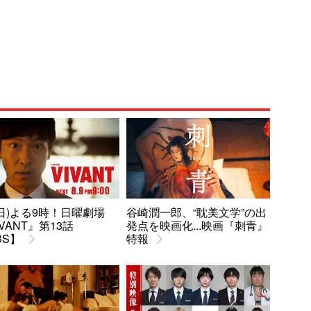
9(日)よる9時！日曜劇場
谷崎潤一郎、“耽美文学”の出
IVANT』第13話
発点を映画化...映画『刺青』
BS】
特報