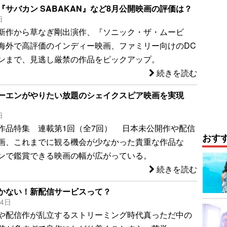
『サバカン SABAKAN』など8月公開映画の評価は？
日
新作から草なぎ剛出演作、『ソニック・ザ・ムービ
海外で高評価のインディー映画、ファミリー向けのDC
ンまで、見逃し厳禁の作品をピックアップ。
続きを読む
ーエンがやりたい放題のシェイクスピア映画を実現
日
作品特集 連載第1回（全7回） 日本未公開作や配信
おす
画、これまでに観る機会が少なかった貴重な作品な
ンで鑑賞できる映画の幅が広がっている。
続きを読む
かない！新配信サービスって？
24日
や配信作が乱立するストリーミング時代真っただ中の