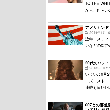
TO THE 
がら、何らか
アメリカンド
2019年1月1
近年、スティ
ンなどの監督
20代のハン
2018年6月2
いよいよ6月
ーズ・ストー
連載も最終回
007との落
ンズ11』結成