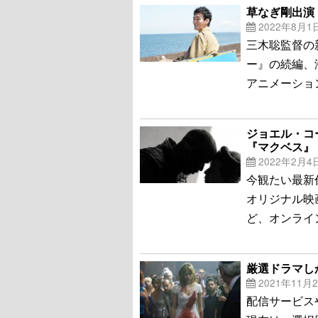
草なぎ剛出演
2022年8月1
三木聡監督の
ー』の続編、
アニメーショ
ジョエル・コ
『マクベス』
2022年2月4
今観たい最新
オリジナル映
ど、オンライ
厳選ドラマし
2021年11月
配信サービス