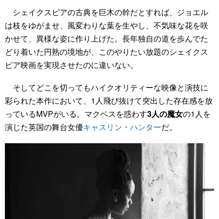
シェイクスピアの古典を巨木の幹だとすれば、ジョエル
は枝をゆがませ、風変わりな葉を生やし、不気味な花を咲
かせて、異様な姿に作り上げた。長年独自の道を歩んでた
どり着いた円熟の境地が、このやりたい放題のシェイクス
ピア映画を実現させたのに違いない。
そしてどこを切ってもハイクオリティーな映像と演技に
彩られた本作において、1人飛び抜けて突出した存在感を放
っているMVPがいる。マクベスを惑わす
3人の魔女
の1人を
演じた英国の舞台女優
キャスリン・ハンター
だ。