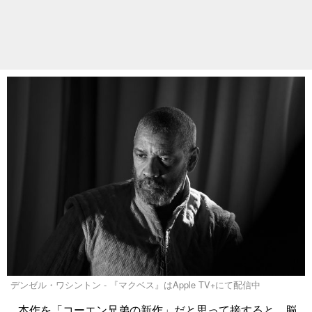
デンゼル・ワシントン - 『マクベス』はApple TV+にて配信中
本作を「コーエン兄弟の新作」だと思って接すると、脳