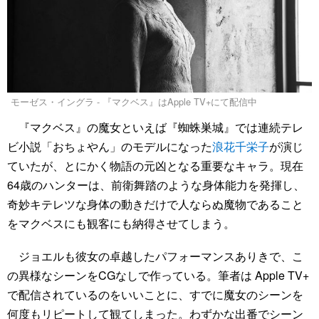
モーゼス・イングラ - 『マクベス』はApple TV+にて配信中
『マクベス』の魔女といえば『蜘蛛巣城』では連続テレ
ビ小説「おちょやん」のモデルになった
浪花千栄子
が演じ
ていたが、とにかく物語の元凶となる重要なキャラ。現在
64歳のハンターは、前衛舞踏のような身体能力を発揮し、
奇妙キテレツな身体の動きだけで人ならぬ魔物であること
をマクベスにも観客にも納得させてしまう。
ジョエルも彼女の卓越したパフォーマンスありきで、こ
の異様なシーンをCGなしで作っている。筆者は Apple TV+
で配信されているのをいいことに、すでに魔女のシーンを
何度もリピートして観てしまった。わずかな出番でシーン