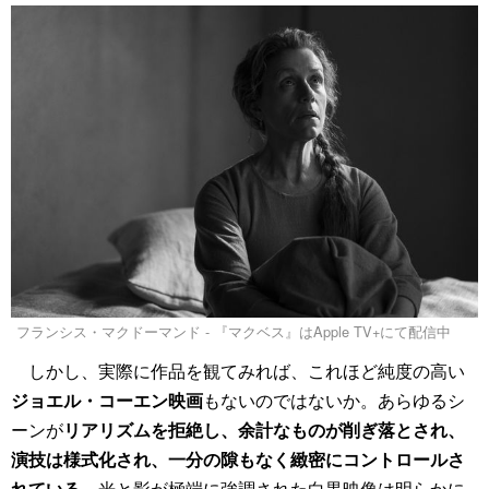
フランシス・マクドーマンド - 『マクベス』はApple TV+にて配信中
しかし、実際に作品を観てみれば、これほど純度の高い
ジョエル・コーエン映画
もないのではないか。あらゆるシ
ーンが
リアリズムを拒絶し、余計なものが削ぎ落とされ、
演技は様式化され、一分の隙もなく緻密にコントロールさ
れている
。光と影が極端に強調された白黒映像は明らかに