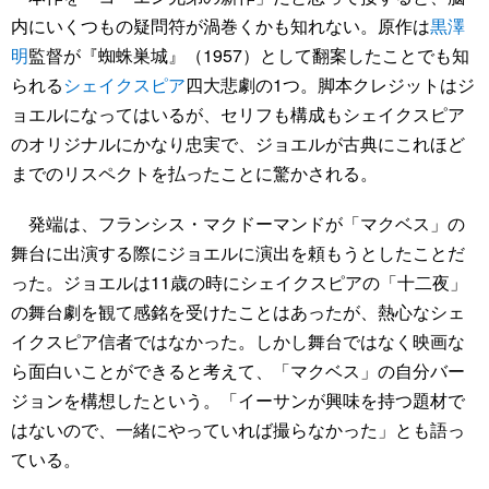
内にいくつもの疑問符が渦巻くかも知れない。原作は
黒澤
明
監督が『蜘蛛巣城』（1957）として翻案したことでも知
られる
シェイクスピア
四大悲劇の1つ。脚本クレジットはジ
ョエルになってはいるが、セリフも構成もシェイクスピア
のオリジナルにかなり忠実で、ジョエルが古典にこれほど
までのリスペクトを払ったことに驚かされる。
発端は、フランシス・マクドーマンドが「マクベス」の
舞台に出演する際にジョエルに演出を頼もうとしたことだ
った。ジョエルは11歳の時にシェイクスピアの「十二夜」
の舞台劇を観て感銘を受けたことはあったが、熱心なシェ
イクスピア信者ではなかった。しかし舞台ではなく映画な
ら面白いことができると考えて、「マクベス」の自分バー
ジョンを構想したという。「イーサンが興味を持つ題材で
はないので、一緒にやっていれば撮らなかった」とも語っ
ている。