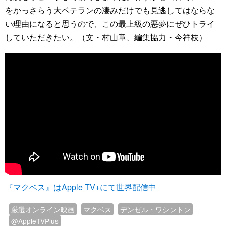
をかっさらう大ベテランの凄みだけでも見逃してはならな
い理由になると思うので、この最上級の悪夢にぜひトライ
していただきたい。（文・村山章、編集協力・今祥枝）
『マクベス』はApple TV+にて世界配信中
厳選オンライン映画
マクベス
デンゼル・ワシントン
@AppleTVPlus