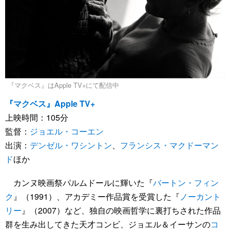
『マクベス』はApple TV+にて配信中
『マクベス』Apple TV+
上映時間：105分
監督：
ジョエル・コーエン
出演：
デンゼル・ワシントン
、
フランシス・マクドーマン
ド
ほか
カンヌ映画祭パルムドールに輝いた『
バートン・フィン
ク
』（1991）、アカデミー作品賞を受賞した『
ノーカント
リー
』（2007）など、独自の映画哲学に裏打ちされた作品
群を生み出してきた天才コンビ、ジョエル＆イーサンの
コ