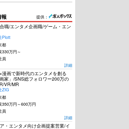
情報
提供：
合職/エンタメ企画職/ゲーム・エン
lott
京都
330万円～
社員
詳細
I×漫画で新時代のエンタメを創る
漫画家」/SNS総フォロワー200万の
R/VR/MR
ZIG
京都
350万円～600万円
社員
詳細
ア・エンタメ向け企画提案営業/イ