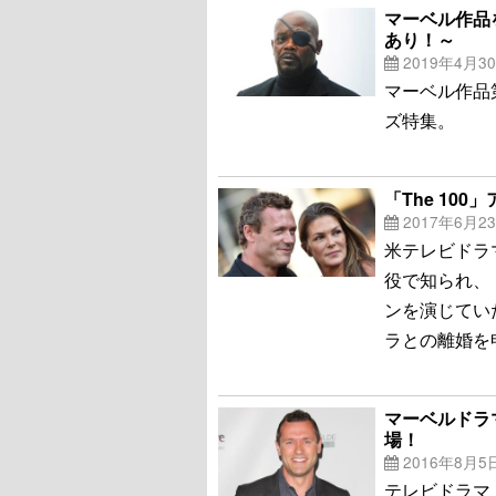
マーベル作品
あり！～
2019年4月3
マーベル作品
ズ特集。
「The 10
2017年6月2
米テレビドラマ
役で知られ、
ンを演じてい
ラとの離婚を
マーベルドラ
場！
2016年8月5
テレビドラマ