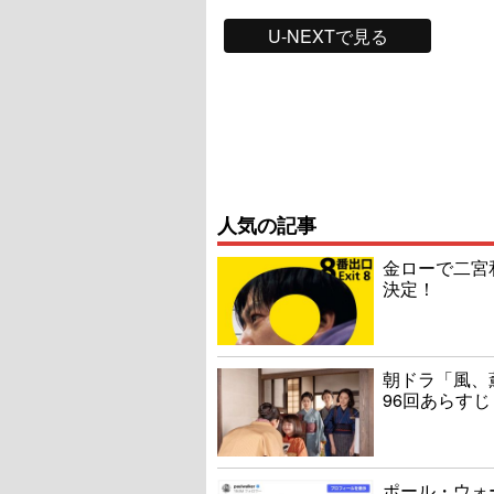
U-NEXTで見る
人気の記事
金ローで二宮
決定！
朝ドラ「風、
96回あらすじ
ポール・ウォ