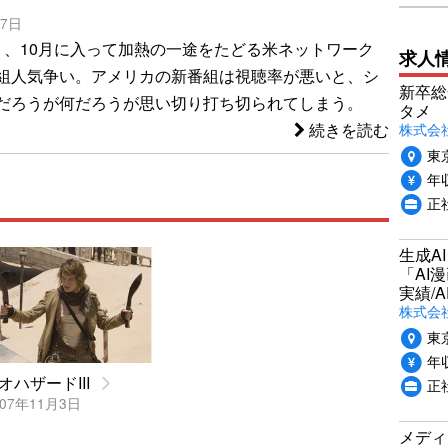
17日
り、10月に入って加熱の一途をたどる米ネットワーク
求人
組人気争い。アメリカの新番組は視聴率が悪いと、シ
新卒総
だろうが何だろうが思い切り打ち切られてしまう。
タメ
株式会社P
続きを読む
東
年収
正
生成A
「AI
実績/A
株式会社
東
年収
オハザードIII
正
07年11月3日
メディ