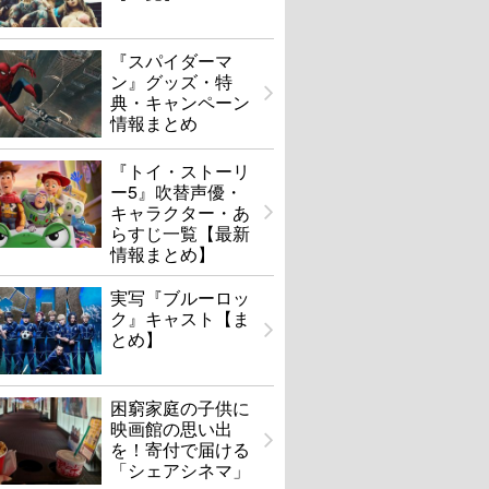
『スパイダーマ
ン』グッズ・特
典・キャンペーン
情報まとめ
『トイ・ストーリ
ー5』吹替声優・
キャラクター・あ
らすじ一覧【最新
情報まとめ】
実写『ブルーロッ
ク』キャスト【ま
とめ】
困窮家庭の子供に
映画館の思い出
を！寄付で届ける
「シェアシネマ」