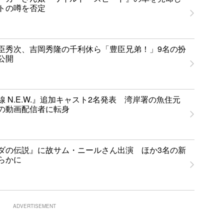
トの噂を否定
臣秀次、吉岡秀隆の千利休ら「豊臣兄弟！」9名の扮
公開
 N.E.W.』追加キャスト2名発表 湾岸署の魚住元
の動画配信者に転身
ダの伝説』に故サム・ニールさん出演 ほか3名の新
らかに
ADVERTISEMENT