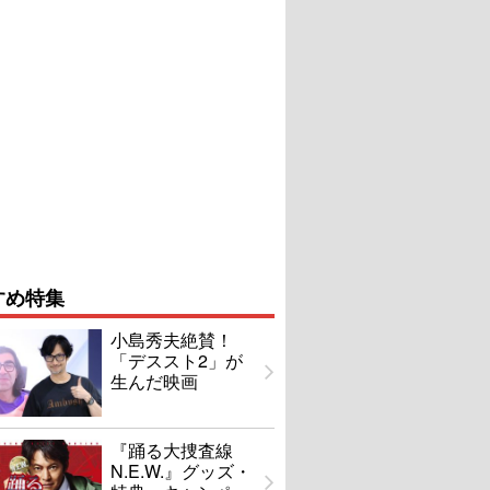
すめ特集
小島秀夫絶賛！
「デススト2」が
生んだ映画
『踊る大捜査線
N.E.W.』グッズ・