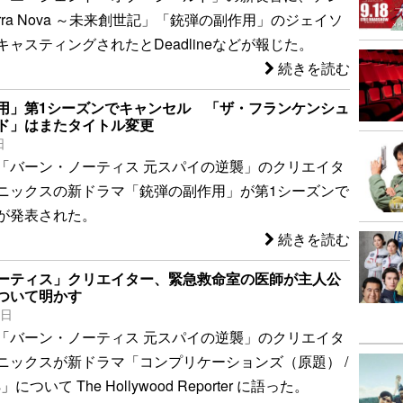
rra Nova ～未来創世記」「銃弾の副作用」のジェイソ
ャスティングされたとDeadlineなどが報じた。
続きを読む
用」第1シーズンでキャンセル 「ザ・フランケンシュ
ド」はまたタイトル変更
日
「バーン・ノーティス 元スパイの逆襲」のクリエイタ
ニックスの新ドラマ「銃弾の副作用」が第1シーズンで
が発表された。
続きを読む
ーティス」クリエイター、緊急救命室の医師が主人公
ついて明かす
0日
「バーン・ノーティス 元スパイの逆襲」のクリエイタ
ニックスが新ドラマ「コンプリケーションズ（原題） /
ons」について The Hollywood Reporter に語った。