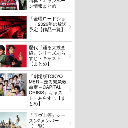
特典・キャンペー
ン情報まとめ
「金曜ロードショ
ー」2026年の放送
予定【作品一覧】
歴代『踊る大捜査
線』シリーズあら
すじ・キャスト
【まとめ】
『劇場版TOKYO
MER～走る緊急救
命室～CAPITAL
CRISIS』キャス
ト・あらすじ【ま
とめ】
「ラヴ上等」シー
ズン2メンバー
【一覧】