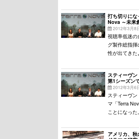
打ち切りになっ
Nova ～未
2012年3月8
視聴率低迷の
グ製作総指揮の
性が出てきた
スティーヴン・
第1シーズン
2012年3月6
スティーヴン
マ「Terra
ことになった
アメリカ、秋