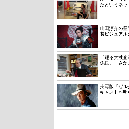
たというネッ
山田涼介の豊
装ビジュアル
『踊る大捜査線
係長、まさか
実写版『ゼル
キャストが明