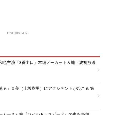
ADVERTISEMENT
和也主演『8番出口』本編ノーカット＆地上波初放送
薫る」直美（上坂樹里）にアクシデントが起こる 第
ーカーさん娘『ワイルド・スピード』の車を売却し