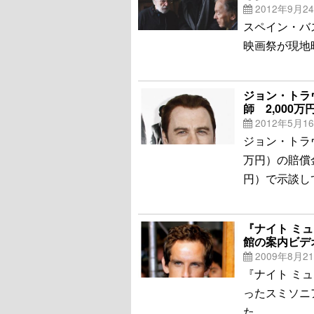
2012年9月2
スペイン・バ
映画祭が現地
ジョン・トラ
師 2,000
2012年5月1
ジョン・トラヴ
万円）の賠償金
円）で示談し
『ナイト ミ
館の案内ビデ
2009年8月2
『ナイト ミ
ったスミソニ
た。