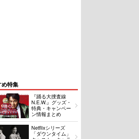
すめ特集
『踊る大捜査線
N.E.W.』グッズ・
特典・キャンペー
ン情報まとめ
Netflixシリーズ
「ダウンタイム」