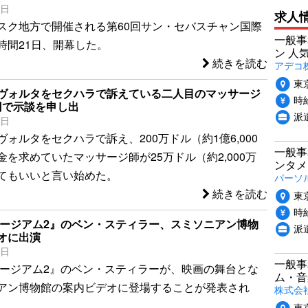
4日
求人
スク地方で開催される第60回サン・セバスチャン国際
一般事
時間21日、開幕した。
ン 人
続きを読む
アデコ
東
ヴォルタをセクハラで訴えている二人目のマッサージ
時給
万円で示談を申し出
派
6日
ォルタをセクハラで訴え、200万ドル（約1億6,000
一般事
を求めていたマッサージ師が25万ドル（約2,000万
ンタメ
てもいいと言い始めた。
パーソ
続きを読む
東
時給
ュージアム2』のベン・スティラー、スミソニアン博物
派
オに出演
1日
一般事
ュージアム2』のベン・スティラーが、映画の舞台とな
ム・音
アン博物館の案内ビデオに登場することが発表され
株式会
東