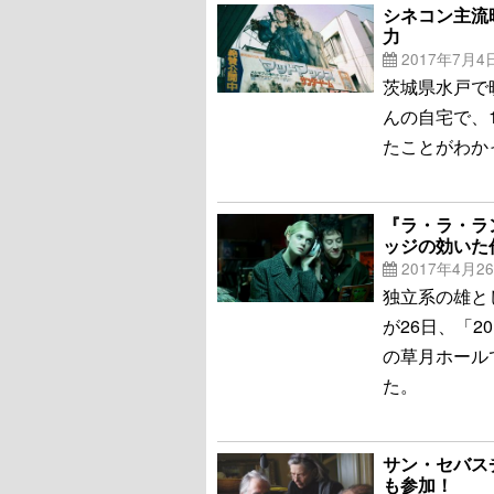
シネコン主流
力
2017年7月4
茨城県水戸で
んの自宅で、
たことがわか
『ラ・ラ・ラン
ッジの効いた
2017年4月2
独立系の雄と
が26日、「2
の草月ホール
た。
サン・セバス
も参加！