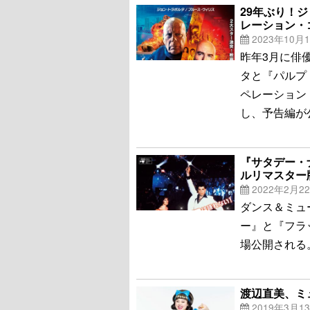
29年ぶり！
レーション・ゴ
2023年10月
昨年3月に俳
タと『パルプ
ペレーション
し、予告編が
『サタデー・
ルリマスター
2022年2月2
ダンス＆ミュ
ー』と『フラ
場公開される
渡辺直美、ミ
2019年3月1