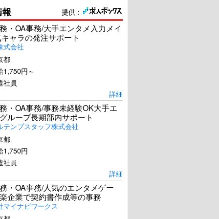
情報
提供：
務・OA事務/大手エンタメ入力メイ
気キャラの発注サポート
株式会社
京都
1,750円～
遣社員
詳細
務・OA事務/事務未経験OK大手エ
グループ長期部内サポート
ルテンプスタッフ株式会社
京都
1,750円
遣社員
詳細
務・OA事務/人気のエンタメゲー
楽企業で契約書作成等の事務
社マイナビワークス
京都