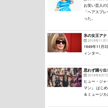
お笑い芸人の
「ヘアスプレ
った。
氷の女王アナ
2018年11月
1949年1
ィンター。
思わず踊り出
2018年8月7
ヒュー・ジャ
マン』 はじ
＆ミュージカ