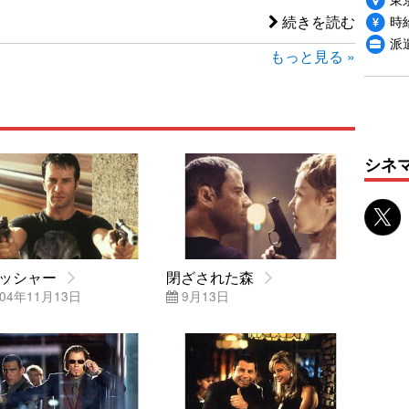
時給
続きを読む
派
もっと見る »
シネ
ッシャー
閉ざされた森
04年11月13日
9月13日