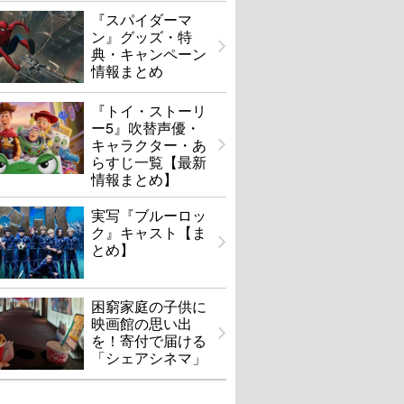
『スパイダーマ
ン』グッズ・特
典・キャンペーン
情報まとめ
『トイ・ストーリ
ー5』吹替声優・
キャラクター・あ
らすじ一覧【最新
情報まとめ】
実写『ブルーロッ
ク』キャスト【ま
とめ】
困窮家庭の子供に
映画館の思い出
を！寄付で届ける
「シェアシネマ」