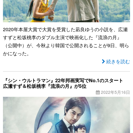
2020年本屋大賞で大賞を受賞した凪良ゆうの小説を、広瀬
すずと松坂桃李のダブル主演で映画化した『流浪の月』
（公開中）が、今秋より韓国で公開されることが9日、明ら
かになった。
続きを読む
『シン・ウルトラマン』22年邦画実写でNo.1のスタート
広瀬すず＆松坂桃李『流浪の月』が5位
2022年5月16日