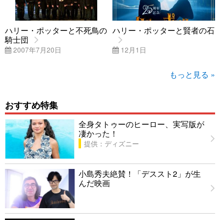
ハリー・ポッターと不死鳥の
ハリー・ポッターと賢者の石
騎士団
2007年7月20日
12月1日
もっと見る »
おすすめ特集
全身タトゥーのヒーロー、実写版が
凄かった！
提供：ディズニー
小島秀夫絶賛！「デススト2」が生
んだ映画