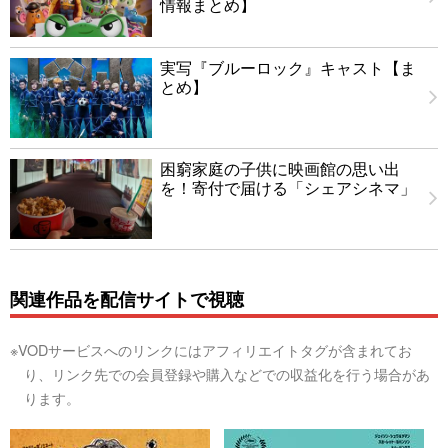
情報まとめ】
実写『ブルーロック』キャスト【ま
とめ】
困窮家庭の子供に映画館の思い出
を！寄付で届ける「シェアシネマ」
関連作品を配信サイトで視聴
※VODサービスへのリンクにはアフィリエイトタグが含まれてお
り、リンク先での会員登録や購入などでの収益化を行う場合があ
ります。