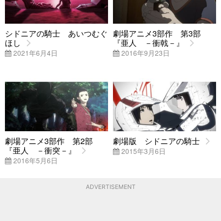
シドニアの騎士 あいつむぐ
劇場アニメ3部作 第3部
ほし
『亜人 －衝戟－』
2021年6月4日
2016年9月23日
劇場アニメ3部作 第2部
劇場版 シドニアの騎士
『亜人 －衝突－』
2015年3月6日
2016年5月6日
ADVERTISEMENT