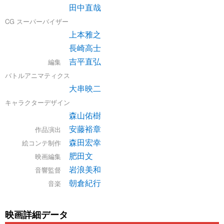
田中直哉
CG スーパーバイザー
上本雅之
長崎高士
吉平直弘
編集
バトルアニマティクス
大串映二
キャラクターデザイン
森山佑樹
安藤裕章
作品演出
森田宏幸
絵コンテ制作
肥田文
映画編集
岩浪美和
音響監督
朝倉紀行
音楽
映画詳細データ