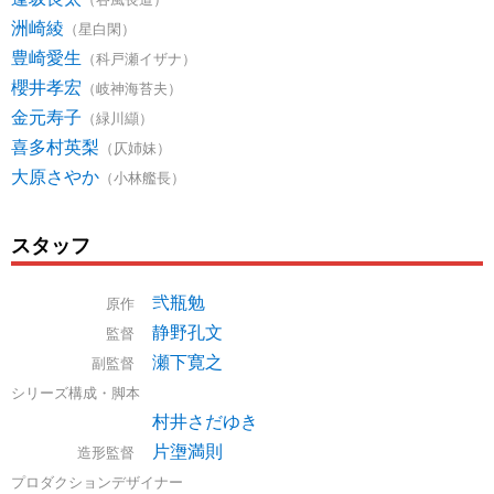
洲崎綾
（星白閑）
豊崎愛生
（科戸瀬イザナ）
櫻井孝宏
（岐神海苔夫）
金元寿子
（緑川纈）
喜多村英梨
（仄姉妹）
大原さやか
（小林艦長）
スタッフ
弐瓶勉
原作
静野孔文
監督
瀬下寛之
副監督
シリーズ構成・脚本
村井さだゆき
片塰満則
造形監督
プロダクションデザイナー