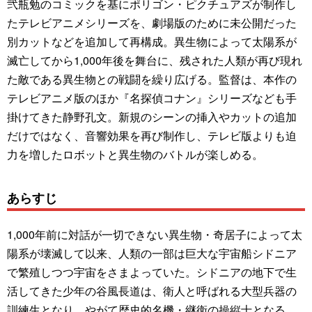
弐瓶勉のコミックを基にポリゴン・ピクチュアズが制作し
たテレビアニメシリーズを、劇場版のために未公開だった
別カットなどを追加して再構成。異生物によって太陽系が
滅亡してから1,000年後を舞台に、残された人類が再び現れ
た敵である異生物との戦闘を繰り広げる。監督は、本作の
テレビアニメ版のほか『名探偵コナン』シリーズなども手
掛けてきた静野孔文。新規のシーンの挿入やカットの追加
だけではなく、音響効果を再び制作し、テレビ版よりも迫
力を増したロボットと異生物のバトルが楽しめる。
あらすじ
1,000年前に対話が一切できない異生物・奇居子によって太
陽系が壊滅して以来、人類の一部は巨大な宇宙船シドニア
で繁殖しつつ宇宙をさまよっていた。シドニアの地下で生
活してきた少年の谷風長道は、衛人と呼ばれる大型兵器の
訓練生となり、やがて歴史的名機・継衛の操縦士となる。