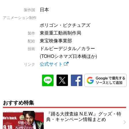
日本
製作国
アニメーション制作
ポリゴン・ピクチュアズ
東亜重工動画制作局
製作
東宝映像事業部
配給
ドルビーデジタル／カラー
技術
(TOHOシネマズ日本橋ほか)
公式サイト
リンク
おすすめ特集
『踊る大捜査線 N.E.W.』グッズ・特
典・キャンペーン情報まとめ