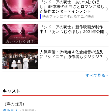
『シドニアの騎士 あいつむぐほ
し』SF本来の面白さとロマンに満ち
た快作エンターテインメント
映画ファンにすすめるアニメ映画
『シドニアの騎士』新作映画が制作
中！『あいつむぐほし』2021年公開
人気声優・洲崎綾＆佐倉綾音の追及
に『シドニア』原作者もタジタジ？
すべて見る »
キャスト
（声の出演）
逢坂良太
（谷風長道）