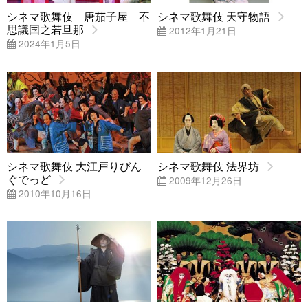
シネマ歌舞伎 唐茄子屋 不
シネマ歌舞伎 天守物語
思議国之若旦那
2012年1月21日
2024年1月5日
シネマ歌舞伎 大江戸りびん
シネマ歌舞伎 法界坊
ぐでっど
2009年12月26日
2010年10月16日