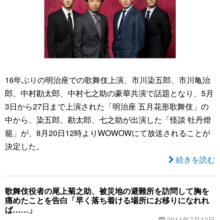
16年ぶりの明治座での歌舞伎上演、市川染五郎、市川亀治
郎、中村勘太郎、中村七之助の豪華共演で話題となり、5月
3日から27日まで上演された「明治座 五月花形歌舞伎」の
中から、染五郎、勘太郎、七之助が出演した「怪談 牡丹燈
籠」が、8月20日12時よりWOWOWにて放送されることが
決定した。
続きを読む
歌舞伎役者の尾上菊之助、被災地の避難所を訪問して胸を
痛めたことを告白「早く落ち着ける場所にお移りになれれ
ば……」
2011年7月12日