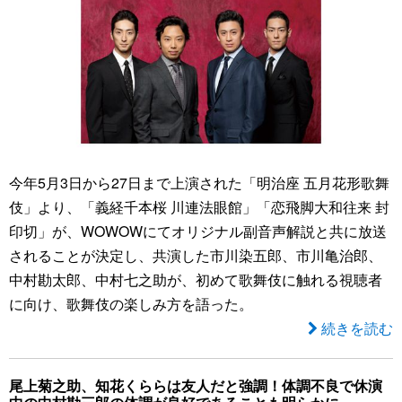
今年5月3日から27日まで上演された「明治座 五月花形歌舞
伎」より、「義経千本桜 川連法眼館」「恋飛脚大和往来 封
印切」が、WOWOWにてオリジナル副音声解説と共に放送
されることが決定し、共演した市川染五郎、市川亀治郎、
中村勘太郎、中村七之助が、初めて歌舞伎に触れる視聴者
に向け、歌舞伎の楽しみ方を語った。
続きを読む
尾上菊之助、知花くららは友人だと強調！体調不良で休演