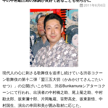
中の中村勘三郎の体調が良好であることも明らかに
2011年6月6日
現代人の心に刺さる歌舞伎を追求し続けている渋谷コクー
ン歌舞伎の第十二弾「盟三五大切（かみかけてさんごたい
せつ）」の公開げいこが5日、渋谷Bunkamuraシアターコク
ーンにて行われ、出演者の中村橋之助、尾上菊之助、中村
勘太郎、坂東彌十郎、片岡亀蔵、笹野高史、坂東新悟、中
村国生、演出の串田和美が囲み取材に応じた。