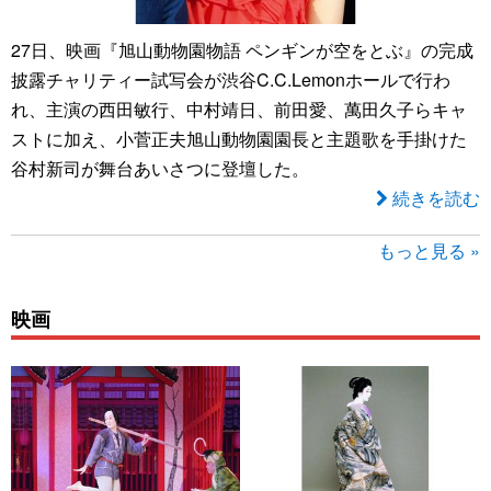
27日、映画『旭山動物園物語 ペンギンが空をとぶ』の完成
披露チャリティー試写会が渋谷C.C.Lemonホールで行わ
れ、主演の西田敏行、中村靖日、前田愛、萬田久子らキャ
ストに加え、小菅正夫旭山動物園園長と主題歌を手掛けた
谷村新司が舞台あいさつに登壇した。
続きを読む
もっと見る »
映画