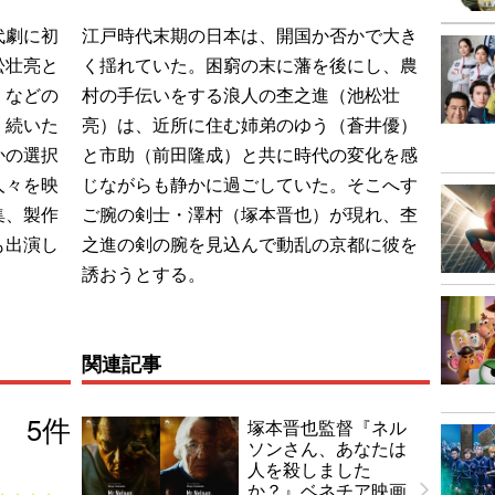
代劇に初
江戸時代末期の日本は、開国か否かで大き
松壮亮と
く揺れていた。困窮の末に藩を後にし、農
』などの
村の手伝いをする浪人の杢之進（池松壮
く続いた
亮）は、近所に住む姉弟のゆう（蒼井優）
かの選択
と市助（前田隆成）と共に時代の変化を感
人々を映
じながらも静かに過ごしていた。そこへす
集、製作
ご腕の剣士・澤村（塚本晋也）が現れ、杢
も出演し
之進の剣の腕を見込んで動乱の京都に彼を
誘おうとする。
関連記事
5
件
塚本晋也監督『ネル
ソンさん、あなたは
人を殺しました
か？』ベネチア映画