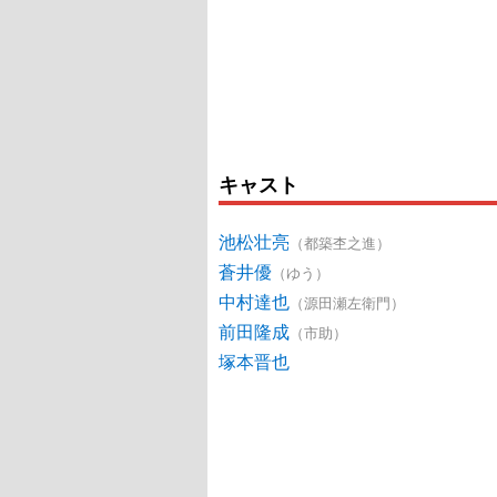
キャスト
池松壮亮
（都築杢之進）
蒼井優
（ゆう）
中村達也
（源田瀬左衛門）
前田隆成
（市助）
塚本晋也