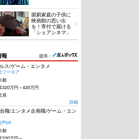
困窮家庭の子供に
映画館の思い出
を！寄付で届ける
「シェアシネマ」
情報
提供：
ールス/ゲーム・エンタメ
社フーモア
京都
320万円～420万円
社員
詳細
合職/エンタメ企画職/ゲーム・エン
lott
京都
330万円～