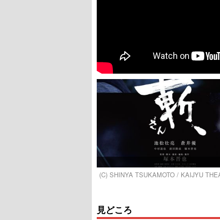
(C) SHINYA TSUKAMOTO / KAIJYU TH
見どころ