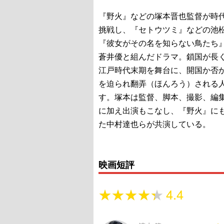
『野火』などの塚本晋也監督が時
挑戦し、『セトウツミ』などの池
『彼女がその名を知らない鳥たち
蒼井優と組んだドラマ。鎖国が長
江戸時代末期を舞台に、開国か否
を迫られ翻弄（ほんろう）される
す。塚本は監督、脚本、撮影、編
に加え出演もこなし、『野火』に
た中村達也らが共演している。
映画短評
★★★★★
★★★★★
4.4