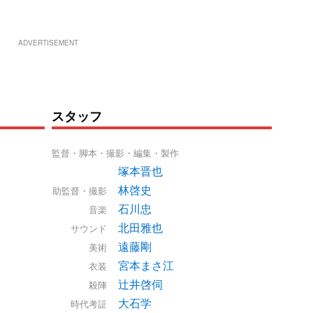
ADVERTISEMENT
スタッフ
監督・脚本・撮影・編集・製作
塚本晋也
林啓史
助監督・撮影
石川忠
音楽
北田雅也
サウンド
遠藤剛
美術
宮本まさ江
衣装
辻井啓伺
殺陣
大石学
時代考証