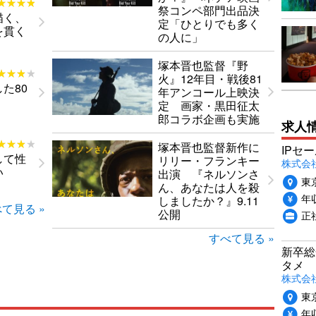
★★★★
★★★★
祭コンペ部門出品決
描く、
定「ひとりでも多く
を貫く
の人に」
塚本晋也監督『野
★★★★
★★★★
火』12年目・戦後81
た80
年アンコール上映決
定 画家・黒田征太
郎コラボ企画も実施
求人
★★★★
★★★★
塚本晋也監督新作に
IPセ
して性
リリー・フランキー
株式会
い
出演 『ネルソンさ
東
ん、あなたは人を殺
年収
しましたか？』9.11
て見る »
公開
正
すべて見る »
新卒総
タメ
株式会社P
東
年収