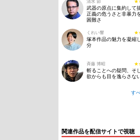
清水 節
★
★
武器の原点に集約して
正義の危うさと非暴力
困難さ
くれい響
★
★
塚本作品の魅力を凝縮し
分
斉藤 博昭
★
★
斬ることへの疑問、そ
欲からも目を逸らさな
すべ
関連作品を配信サイトで視聴