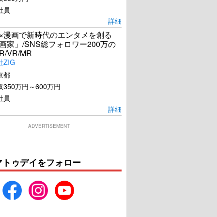
社員
詳細
I×漫画で新時代のエンタメを創る
漫画家」/SNS総フォロワー200万の
R/VR/MR
ZIG
京都
350万円～600万円
社員
詳細
ADVERTISEMENT
マトゥデイをフォロー
本心
ドキュメンタリー オブ
ベイビーわるきゅーれ
U-NEXTで見る
U-NEXTで見る