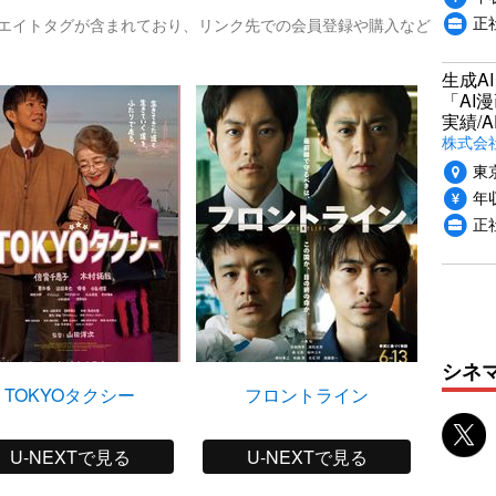
正
リエイトタグが含まれており、リンク先での会員登録や購入など
生成A
「AI
実績/A
株式会社
東
年収
正
シネ
TOKYOタクシー
フロントライン
U-NEXTで見る
U-NEXTで見る