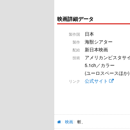
映画詳細データ
日本
製作国
海獣シアター
製作
新日本映画
配給
アメリカンビスタサ
技術
5.1ch／カラー
(ユーロスペースほか)
公式サイト
リンク
映画
斬、