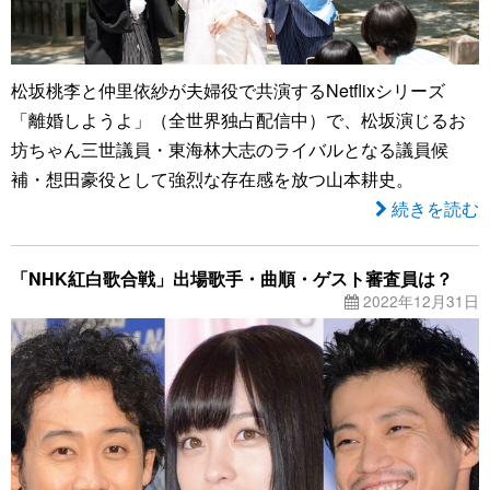
松坂桃李と仲里依紗が夫婦役で共演するNetflixシリーズ
「離婚しようよ」（全世界独占配信中）で、松坂演じるお
坊ちゃん三世議員・東海林大志のライバルとなる議員候
補・想田豪役として強烈な存在感を放つ山本耕史。
続きを読む
「NHK紅白歌合戦」出場歌手・曲順・ゲスト審査員は？
2022年12月31日