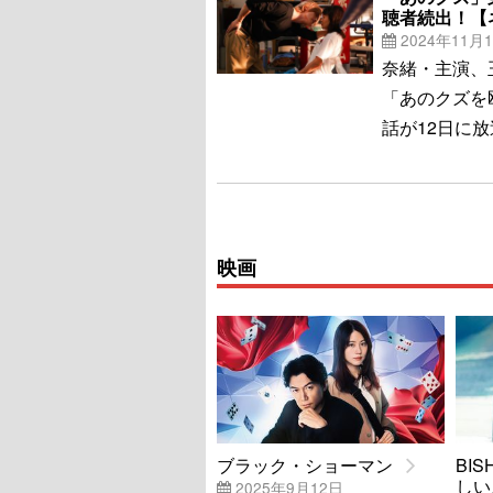
聴者続出！【
2024年11月
奈緒・主演、玉
「あのクズを
話が12日に
映画
ブラック・ショーマン
BI
しい
2025年9月12日