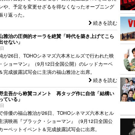
ンや、予定を変更せざるを得なくなったオープニング
振り返った。
続きを読む
山雅治の圧倒的オーラを絶賛「時代を築き上げてこら
出せない」
6日
純が26日、TOHOシネマズ六本木ヒルズで行われた映
・ショーマン』（9月12日全国公開）のレッドカーペ
＆完成披露試写会に主演の福山雅治と出席。
続きを読む
野圭吾から称賛コメント 再タッグ作に自信「結構い
っている」
6日
で俳優の福山雅治が26日、TOHOシネマズ六本木ヒル
主演映画『ブラック・ショーマン』（9月12日全国公
カーペットイベント＆完成披露試写会に出席。