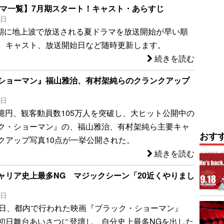
ドラマ一覧】7月期スタート！キャスト・あらすじ
4日
7月期に地上波で放送される夏ドラマを放送開始が早い順
 キャスト、放送開始日など随時更新します。
続きを読む
ショーマン』福山雅治、有村架純らのクランクアップ
5日
5億円、観客動員数105万人を突破し、大ヒット公開中の
ク・ショーマン』の、福山雅治、有村架純ら主要キャ
おす
クアップ写真10点が一挙公開された。
続きを読む
ャリア史上最多NG マジックシーン「20近くやりまし
2日
2日、都内で行われた映画『ブラック・ショーマン』
初日舞台あいさつに登壇し、自分史上最多NGを出した