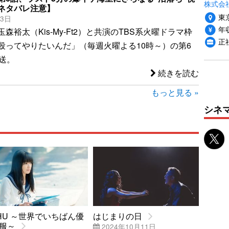
株式会社i
ネタバレ注意】
東
13日
年収
森裕太（Kis-My-Ft2）と共演のTBS系火曜ドラマ枠
正
殴ってやりたいんだ」（毎週火曜よる10時～）の第6
放送。
続きを読む
もっと見る »
シネ
SHU ～世界でいちばん優
はじまりの日
服～
2024年10月11日