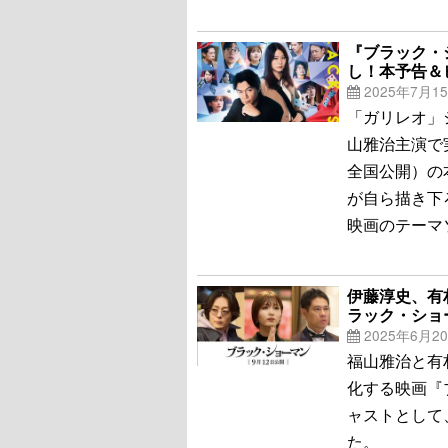
『ブラック・
し！本予告＆
2025年7月1
「ガリレオ」
山雅治主演で
全国公開）の
が自ら描き下
映画のテーマ
伊藤淳史、有
ラック・ショ
2025年6月2
福山雅治と有
化する映画『
ャストとして
た。