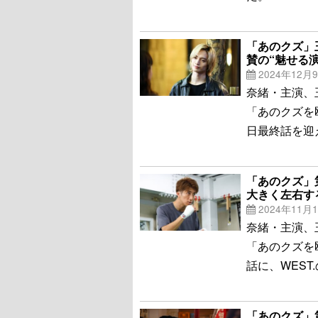
「あのクズ」
賛の“魅せる演
2024年12月
奈緒・主演、玉
「あのクズを
日最終話を迎
「あのクズ」
大きく左右す
2024年11月
奈緒・主演、玉
「あのクズを
話に、WES
「あのクズ」