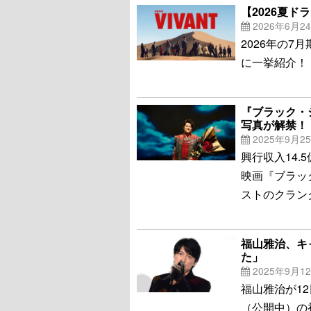
【2026夏
2026年6月2
2026年の
に一挙紹介！
『ブラック・
写真が解禁！
2025年9月2
興行収入14.
映画『ブラッ
ストのクラン
福山雅治、キ
た」
2025年9月1
福山雅治が1
（公開中）の