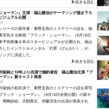
続きを読む
ショーマン』主演・福山雅治がテーマソング描き下ろ
ビジュアル公開
5日
シリーズの原作者・東野圭吾のミステリー小説を、福
実写化する映画『ブラック・ショーマン』（9月12日
本予告映像＆本ポスタービジュアルが公開され、福山
ろしたインストルメンタル「幻界（げんかい）」が、
ソングに決定した。
続きを読む
村架純と10年ぶり共演で婚約者役 福山雅治主演『ブ
ーマン』新キャスト発表
0日
村架純の初共演で、東野圭吾のミステリー小説を実写
ブラック・ショーマン』（9月12日全国公開）の新キ
、岡崎紗絵、犬飼貴丈、伊藤淳史の出演が発表され