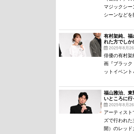
マジックシー
シーンなどを
有村架純、福
れた方でしか
2025年8月2
俳優の有村架
画『ブラック
ットイベント
福山雅治、東
いところに行
2025年8月2
アーティスト
ズで行われた
開）のレッド