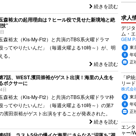
続きを読む
求人
玉森裕太の起用理由は？ヒール役で見せた新境地と絶
技”
デジタ
9日
ム・エ
GEM P
森裕太（Kis-My-Ft2）と共演のTBS系火曜ドラマ
東
殴ってやりたいんだ」（毎週火曜よる10時～）が、明
年収
える。
正
続きを読む
「IP
第7話、WEST.濱田崇裕がゲスト出演！海里の人生を
リード
るボクサーに
株式会社P
14日
東
森裕太（Kis-My-Ft2）と共演のTBS系火曜ドラマ枠
年収
殴ってやりたいんだ」（毎週火曜よる10時～）の第7
正
T.の濱田崇裕がゲスト出演をすることが発表された。
続きを読む
エンタ
ャー/
第6話、ラスト5分の爆イケ海里にさらなる“沼落ち”視