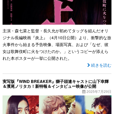
主演・森七菜と監督・長久允が初めてタッグを組んだオリ
ジナル長編映画『炎上』（4月10日公開）より、衝撃的な放
火事件から始まる予告映像、場面写真、および「なぜ、彼
女は歌舞伎町に火をつけたのか。」というコピーが添えら
れた本ポスターが一挙に公開された。
続きを読む
実写版『WIND BREAKER』獅子頭連キャストに山下幸輝
＆濱尾ノリタカ！新特報＆インタビュー映像が公開
2025年7月29日