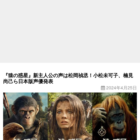
『猿の惑星』新主人公の声は松岡禎丞！小松未可子、楠見
尚己ら日本版声優発表
2024年4月25日