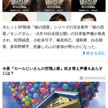
大ヒットSF映画『猿の惑星』シリーズの完全新作『猿の惑
星／キングダム』（5月10日全国公開）の日本版声優が発表
され、松岡禎丞、小松未可子、楠見尚己、浦和希、白石晴
香、多田野曜平、佐藤しのぶの参加が明らかになった。
続きを読む
今夜『カールじいさんの空飛ぶ家』吹き替え声優＆あらす
じは？
2023年8月4日