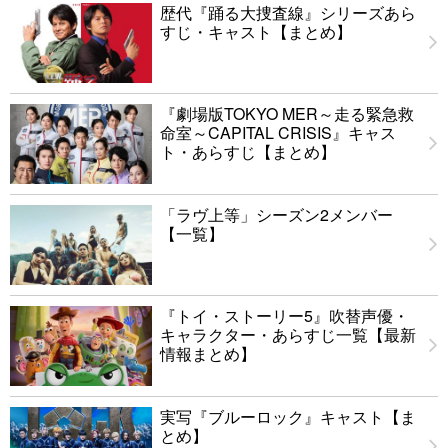
歴代『踊る大捜査線』シリーズあら
すじ・キャスト【まとめ】
『劇場版TOKYO MER～走る緊急救
命室～CAPITAL CRISIS』キャス
ト・あらすじ【まとめ】
「ラヴ上等」シーズン2メンバー
【一覧】
『トイ・ストーリー5』吹替声優・
キャラクター・あらすじ一覧【最新
情報まとめ】
実写『ブルーロック』キャスト【ま
とめ】