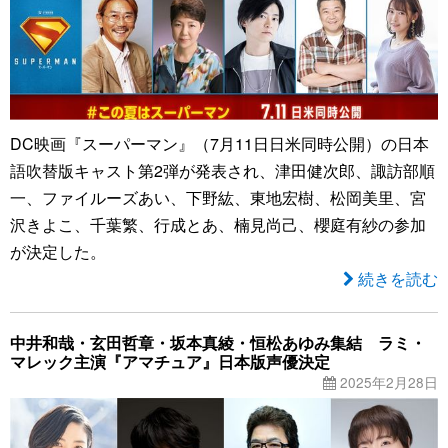
DC映画『スーパーマン』（7月11日日米同時公開）の日本
語吹替版キャスト第2弾が発表され、津田健次郎、諏訪部順
一、ファイルーズあい、下野紘、東地宏樹、松岡美里、宮
沢きよこ、千葉繁、行成とあ、楠見尚己、櫻庭有紗の参加
が決定した。
続きを読む
中井和哉・玄田哲章・坂本真綾・恒松あゆみ集結 ラミ・
マレック主演『アマチュア』日本版声優決定
2025年2月28日