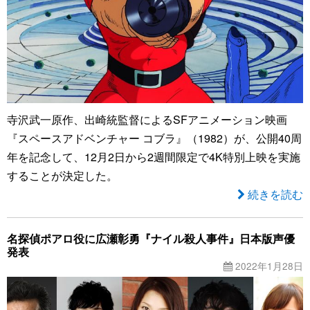
寺沢武一原作、出崎統監督によるSFアニメーション映画
『スペースアドベンチャー コブラ』（1982）が、公開40周
年を記念して、12月2日から2週間限定で4K特別上映を実施
することが決定した。
続きを読む
名探偵ポアロ役に広瀬彰勇『ナイル殺人事件』日本版声優
発表
2022年1月28日