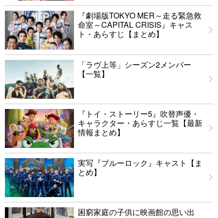
『劇場版TOKYO MER～走る緊急救
命室～CAPITAL CRISIS』キャス
ト・あらすじ【まとめ】
「ラヴ上等」シーズン2メンバー
【一覧】
『トイ・ストーリー5』吹替声優・
キャラクター・あらすじ一覧【最新
情報まとめ】
実写『ブルーロック』キャスト【ま
とめ】
困窮家庭の子供に映画館の思い出