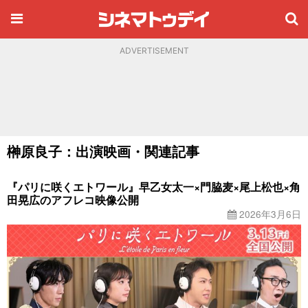
ADVERTISEMENT
榊原良子：出演映画・関連記事
『パリに咲くエトワール』早乙女太一×門脇麦×尾上松也×角
田晃広のアフレコ映像公開
2026年3月6日