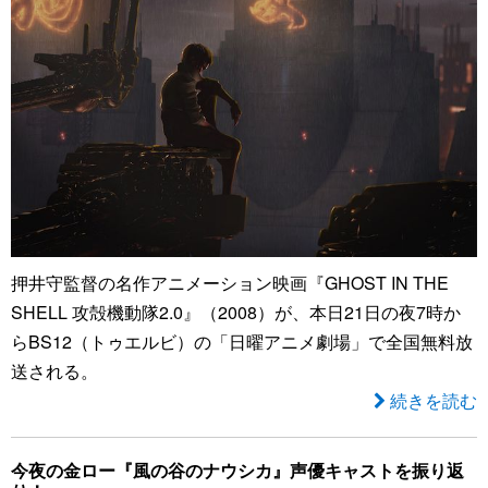
押井守監督の名作アニメーション映画『GHOST IN THE
SHELL 攻殻機動隊2.0』（2008）が、本日21日の夜7時か
らBS12（トゥエルビ）の「日曜アニメ劇場」で全国無料放
送される。
続きを読む
今夜の金ロー『風の谷のナウシカ』声優キャストを振り返