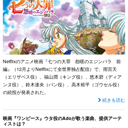
Netflixのアニメ映画『七つの大罪 怨嗟のエジンバラ 前
編』（12月よりNetflixにて全世界独占配信）で、雨宮天
（エリザベス役）、福山潤（キング役）、悠木碧（ディア
ンヌ役）、鈴木達央（バン役）、高木裕平（ゴウセル役）
の続投が発表された。
続きを読む
映画『ワンピース』ウタ役のAdoが歌う楽曲、提供アーテ
ィストは？