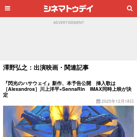
ADVERTISEMENT
澤野弘之：出演映画・関連記事
『閃光のハサウェイ』新作、本予告公開 挿入歌は
［Alexandros］川上洋平×SennaRin IMAX同時上映が決
定
2025年12月18日