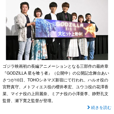
ゴジラ映画初の長編アニメーションとなる三部作の最終章
『GODZILLA 星を喰う者』（公開中）の公開記念舞台あい
さつが10日、TOHOシネマズ新宿にて行われ、ハルオ役の
宮野真守、メトフィエス役の櫻井孝宏、ユウコ役の花澤香
菜、マイナ役の上田麗奈、ミアナ役の小澤亜李、静野孔文
監督、瀬下寛之監督が登壇。
続きを読む