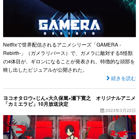
Netflixで世界配信されるアニメシリーズ「GAMERA -
Rebirth-」（ガメラリバース）で、ガメラに敵対する5怪獣
の4体目が、ギロンになることが発表され、特徴的な頭部を
映し出したビジュアルが公開された。
続きを読む
ヨコオタロウ×じん×大久保篤×瀬下寛之 オリジナルアニメ
「カミエラビ」10月放送決定
2023年3月22日