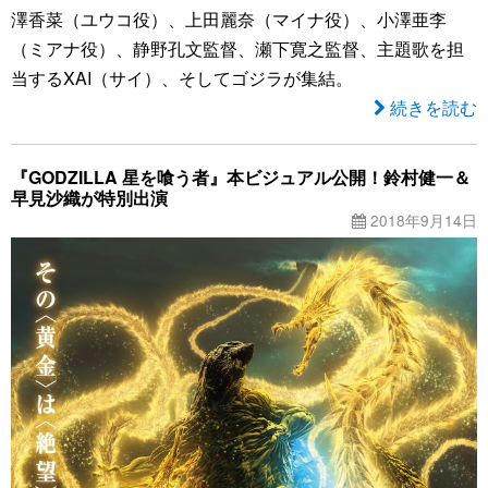
澤香菜（ユウコ役）、上田麗奈（マイナ役）、小澤亜李
（ミアナ役）、静野孔文監督、瀬下寛之監督、主題歌を担
当するXAI（サイ）、そしてゴジラが集結。
続きを読む
『GODZILLA 星を喰う者』本ビジュアル公開！鈴村健一＆
早見沙織が特別出演
2018年9月14日