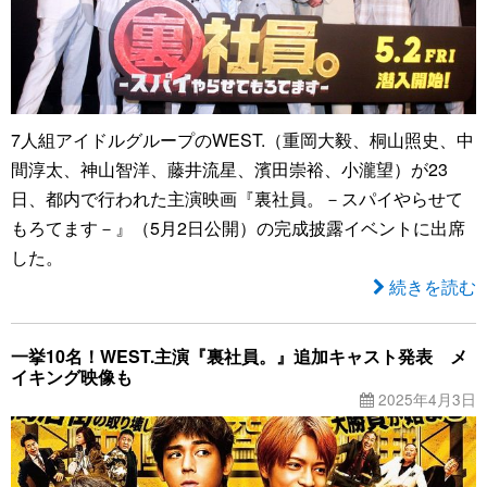
7人組アイドルグループのWEST.（重岡大毅、桐山照史、中
間淳太、神山智洋、藤井流星、濱田崇裕、小瀧望）が23
日、都内で行われた主演映画『裏社員。－スパイやらせて
もろてます－』（5月2日公開）の完成披露イベントに出席
した。
続きを読む
一挙10名！WEST.主演『裏社員。』追加キャスト発表 メ
イキング映像も
2025年4月3日