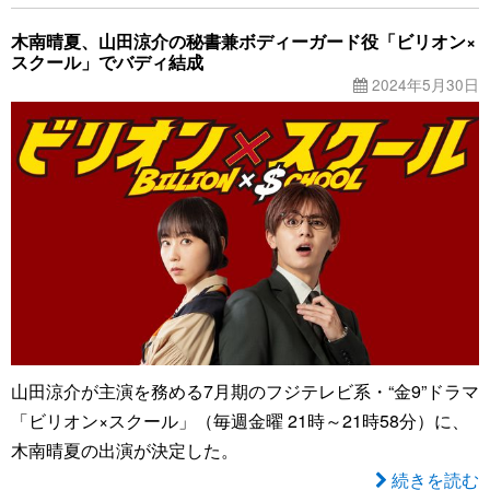
木南晴夏、山田涼介の秘書兼ボディーガード役「ビリオン×
スクール」でバディ結成
2024年5月30日
山田涼介が主演を務める7月期のフジテレビ系・“金9”ドラマ
「ビリオン×スクール」（毎週金曜 21時～21時58分）に、
木南晴夏の出演が決定した。
続きを読む