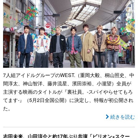
7人組アイドルグループのWEST.（重岡大毅、桐山照史、中
間淳太、神山智洋、藤井流星、濱田崇裕、小瀧望）全員が
主演する映画のタイトルが『裏社員。-スパイやらせてもろ
てます‐』（5月2日全国公開）に決定し、特報が初公開され
た。
続きを読む
志田未来、山田涼介と約17年ぶり共演「ビリオン×スクー