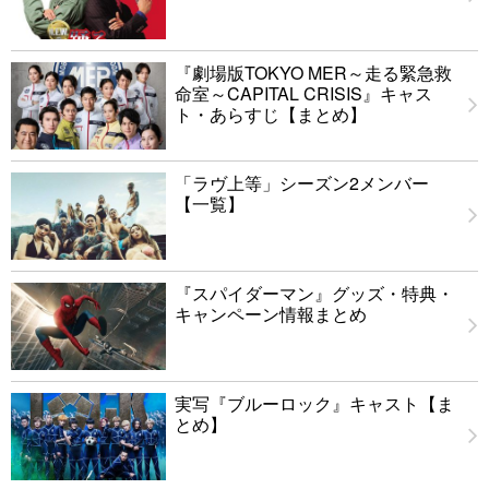
『劇場版TOKYO MER～走る緊急救
命室～CAPITAL CRISIS』キャス
ト・あらすじ【まとめ】
「ラヴ上等」シーズン2メンバー
【一覧】
『スパイダーマン』グッズ・特典・
キャンペーン情報まとめ
実写『ブルーロック』キャスト【ま
とめ】