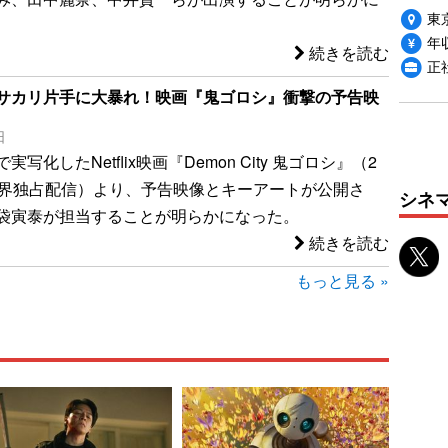
東
年収
続きを読む
正
サカリ片手に大暴れ！映画『鬼ゴロシ』衝撃の予告映
日
写化したNetflix映画『Demon City 鬼ゴロシ』（2
世界独占配信）より、予告映像とキーアートが公開さ
シネ
袋寅泰が担当することが明らかになった。
続きを読む
もっと見る »