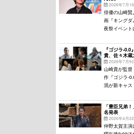
2026年7月1
俳優の山崎賢
画『キングダ
夜祭イベント
『ゴジラ-0
貴、佐々木蔵
2026年7月9
山崎貴が監督
作『ゴジラ-
泯が新キャス
「豊臣兄弟！
名発表
2026年4月2
仲野太賀主演
曜午後8:00