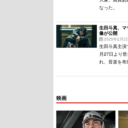
なった。
生田斗真、マ
像が公開
2025年2月2
生田斗真主演で実
月27日より
れ、音楽を布
映画