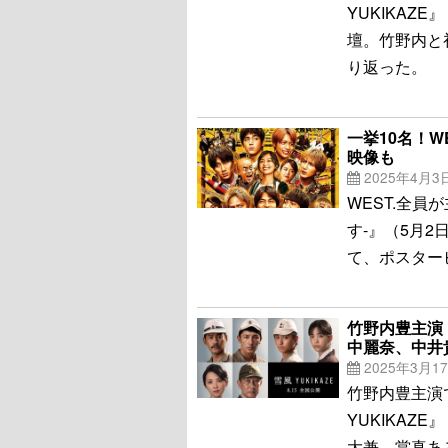
YUKIKAZ
壇。竹野内と
り返った。
一挙10名！
映像も
2025年4月3
WEST.全
す‐』（5月
て、ポスター
竹野内豊主演『
中麗奈、中井
2025年3月1
竹野内豊主演
YUKIKAZ
大兼、當真あ