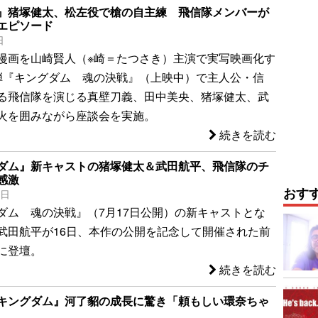
』猪塚健太、松左役で槍の自主練 飛信隊メンバーが
エピソード
日
漫画を山崎賢人（※崎＝たつさき）主演で実写映画化す
弾『キングダム 魂の決戦』（上映中）で主人公・信
る飛信隊を演じる真壁刀義、田中美央、猪塚健太、武
火を囲みながら座談会を実施。
続きを読む
ダム』新キャストの猪塚健太＆武田航平、飛信隊のチ
感激
おす
6日
ダム 魂の決戦』（7月17日公開）の新キャストとな
武田航平が16日、本作の公開を記念して開催された前
に登壇。
続きを読む
キングダム』河了貂の成長に驚き「頼もしい環奈ちゃ