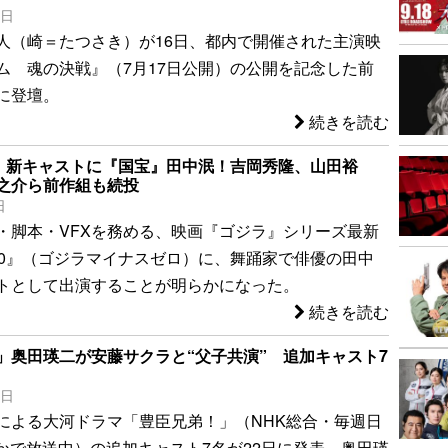
6日
人（崎＝たつさき）が16日、都内で開催された主演映
ム 魂の決戦』（7月17日公開）の公開を記念した前
に登壇。
続きを読む
.0』新キャストに『国宝』田中泯！吉岡秀隆、山田裕
之介ら前作組も続投
日
・脚本・VFXを務める、映画『ゴジラ』シリーズ最新
0.0』（ゴジラマイナスゼロ）に、舞踊家で俳優の田中
トとして出演することが明らかになった。
続きを読む
」奥田瑛二が安藤サクラと“父子共演” 追加キャスト7
2日
による大河ドラマ「豊臣兄弟！」（NHK総合・毎週日
ほかで放送中）の追加キャスト7名が22日に発表。奥田瑛