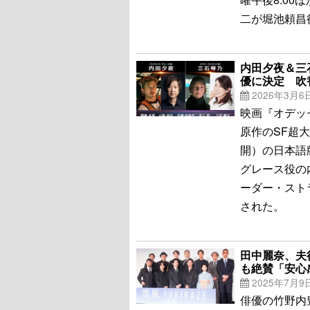
二が堀池頼昌
内田夕夜＆三
優に決定 吹
2026年3月6
映画『オデッ
原作のSF超
開）の日本語
グレース役の
ーダー・スト
された。
田中麗奈、夫
も絶賛「安心
2025年7月9
俳優の竹野内