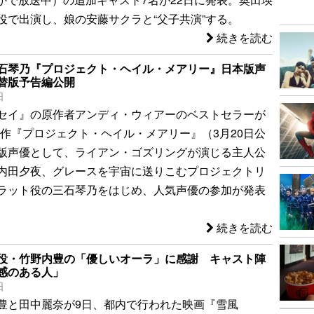
役で出演し、娘の安藤サクラと“父子共演”する。
続きを読む
石琴乃『プロジェクト・ヘイル・メアリー』日本版声
替版予告編公開
日
セイ』の原作者アンディ・ウィアーのベストセラーが
大作『プロジェクト・ヘイル・メアリー』（3月20日公
版声優として、ライアン・ゴズリングが演じる主人公
内田夕夜、グレースを宇宙に送りこむプロジェクトリ
ラット役の三石琴乃をはじめ、人気声優の参加が発表
続きを読む
役・竹野内豊の「優しいオーラ」に感謝 キャスト陣
感のある人」
日
豊と田中麗奈が9日、都内で行われた映画『雪風