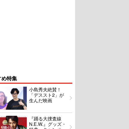
すめ特集
小島秀夫絶賛！
「デススト2」が
生んだ映画
『踊る大捜査線
N.E.W.』グッズ・