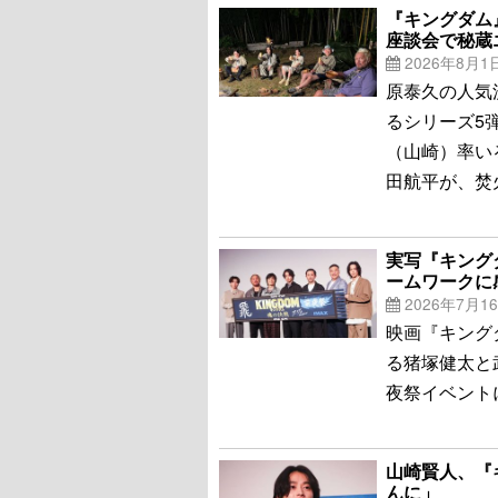
『キングダム
座談会で秘蔵
2026年8月1
原泰久の人気
るシリーズ5
（山崎）率い
田航平が、焚
実写『キング
ームワークに
2026年7月1
映画『キング
る猪塚健太と
夜祭イベント
山崎賢人、『
んに」