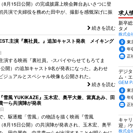
E』（8月15日公開）の完成披露上映会舞台あいさつに登
初共演で夫婦役を務めた田中が、撮影を感慨深げに振
求人
新卒総
続きを読む
タメ
株式会社P
WEST.主演『裏社員。』追加キャスト発表 メイキング
東
年収
日
正
員が主演する映画『裏社員。-スパイやらせてもろてま
2日公開）の追加キャスト9名が発表になった。あわせ
デジタ
ビジュアルとスペシャル映像も公開された。
ム・エ
GEM P
続きを読む
東
年収
雪風 YUKIKAZE』玉木宏、奥平大兼、當真あみ、田
貴一ら共演陣が発表
正
7日
で、駆逐艦「雪風」の物語を描く映画『雪風
キャリ
E』（8月15日公開）の共演陣が発表され、玉木宏、奥平
迎」/
株式会
み、田中麗奈、中井貴一らが出演することが明らかに