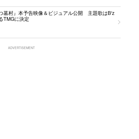
つ墓村』本予告映像＆ビジュアル公開 主題歌はB'z
るTMGに決定
ADVERTISEMENT