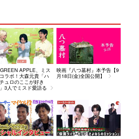
. GREEN APPLE、ミス
映画『八つ墓村』本予告【9
コラボ！大森元貴「ハ
月18日(金)全国公開】
チュロのここが好き
」3人でミスド愛語る