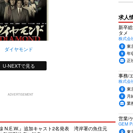
求人
新卒総
タメ
株式会社P
東
ダイヤモンド
年収
正
U-NEXTで見る
事務/
株式会
東
ADVERTISEMENT
月給
業
営業/
GEM P
 N.E.W.』追加キャスト2名発表 湾岸署の魚住元
東