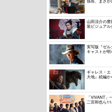
係長、まさか
山田涼介の豊
装ビジュアル
実写版『ゼル
キャストが明
ギャレス・エ
大地』続編か
「VIVAN
二宮和也ら1