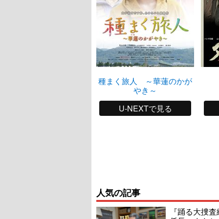
種まく旅人 ～華蓮のかが
やき～
U-NEXTで見る
人気の記事
『踊る大捜査線