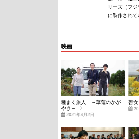
リーズ（フジ
に製作されて
映画
種まく旅人 ～華蓮のかが
瞽女
やき～
20
2021年4月2日