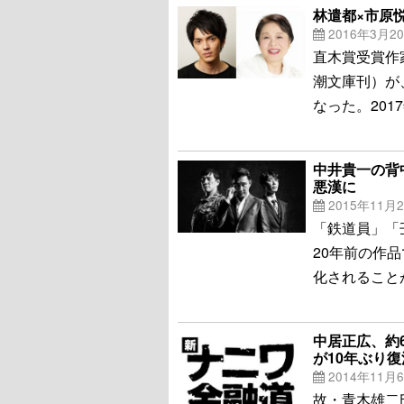
林遣都×市原
2016年3月2
直木賞受賞作
潮文庫刊）が
なった。20
中井貴一の背
悪漢に
2015年11月
「鉄道員」「
20年前の作
化されること
中居正広、約
が10年ぶり
2014年11月
故・青木雄二