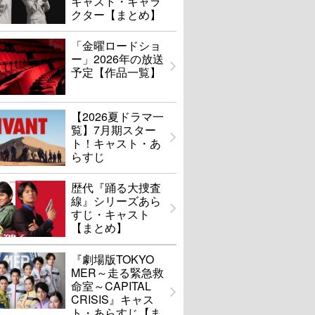
キャスト・キャラ
クター【まとめ】
「金曜ロードショ
ー」2026年の放送
予定【作品一覧】
【2026夏ドラマ一
覧】7月期スター
ト！キャスト・あ
らすじ
歴代『踊る大捜査
線』シリーズあら
すじ・キャスト
【まとめ】
『劇場版TOKYO
MER～走る緊急救
命室～CAPITAL
CRISIS』キャス
ト・あらすじ【ま