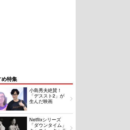
すめ特集
小島秀夫絶賛！
「デススト2」が
生んだ映画
Netflixシリーズ
「ダウンタイム」