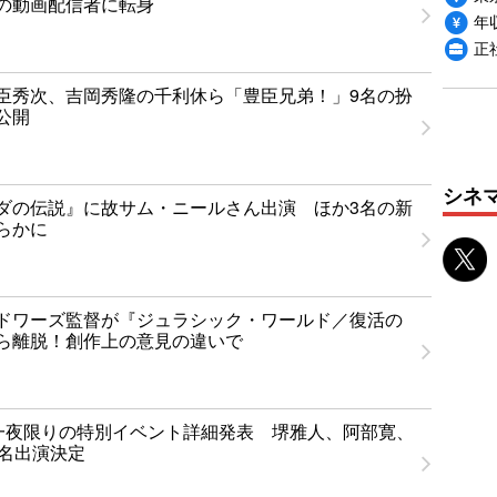
の動画配信者に転身
年収
正
臣秀次、吉岡秀隆の千利休ら「豊臣兄弟！」9名の扮
公開
シネ
ダの伝説』に故サム・ニールさん出演 ほか3名の新
らかに
ドワーズ監督が『ジュラシック・ワールド／復活の
ら離脱！創作上の意見の違いで
T」一夜限りの特別イベント詳細発表 堺雅人、阿部寛、
1名出演決定