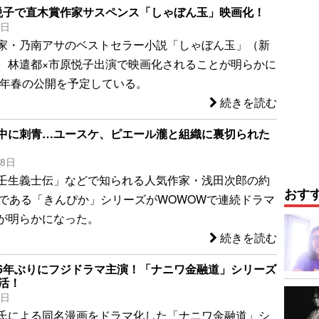
悦子で直木賞作家サスペンス「しゃぼん玉」映画化！
0日
家・乃南アサのベストセラー小説「しゃぼん玉」（新
、林遣都×市原悦子出演で映画化されることが明らかに
17年春の公開を予定している。
続きを読む
中に刺青…ユースケ、ピエール瀧と組織に裏切られた
28日
壬生義士伝」などで知られる人気作家・浅田次郎の約
おす
品である「きんぴか」シリーズがWOWOWで連続ドラマ
が明らかになった。
続きを読む
6年ぶりにフジドラマ主演！「ナニワ金融道」シリーズ
復活！
6日
氏による同名漫画をドラマ化した「ナニワ金融道」シ