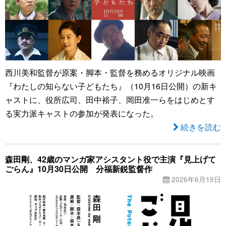
西川美和監督が原案・脚本・監督を務めるオリジナル映画
『わたしの知らない子どもたち』（10月16日公開）の新キ
ャストに、役所広司、田中裕子、岡田准一らをはじめとす
る実力派キャストの参加が発表になった。
続きを読む
森田剛、42歳のマンガ家アシスタント役で主演『見上げて
ごらん』10月30日公開 分福新鋭監督作
2026年6月19日