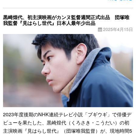
黒崎煌代、初主演映画がカンヌ監督週間正式出品 団塚唯
我監督『見はらし世代』日本人最年少出品
2025年4月15日
2023年度後期のNHK連続テレビ小説「ブギウギ」で俳優デ
ビューを果たした、黒崎煌代（くろさき・こうだい）の初
主演映画『見はらし世代』（団塚唯我監督）が、現地時間5