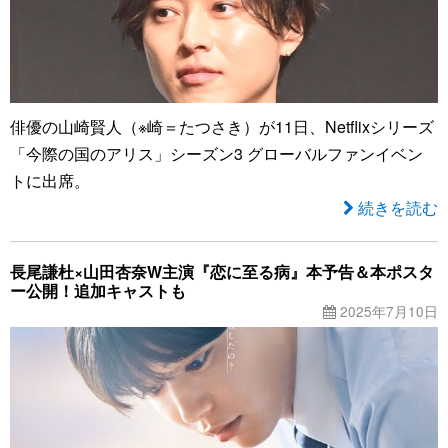
俳優の山崎賢人（※崎＝たつさき）が11日、Netflixシリーズ
「今際の国のアリス」シーズン3 グローバルファンイベン
トに出席。
続きを読む
長尾謙杜×山田杏奈W主演『恋に至る病』本予告＆本ポスタ
ー公開！追加キャストも
2025年7月10日