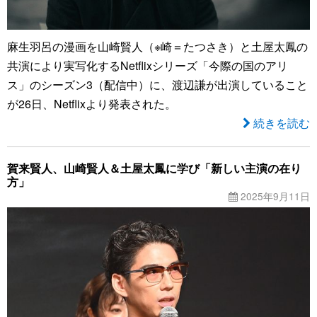
麻生羽呂の漫画を山崎賢人（※崎＝たつさき）と土屋太鳳の
共演により実写化するNetflixシリーズ「今際の国のアリ
ス」のシーズン3（配信中）に、渡辺謙が出演していること
が26日、Netflixより発表された。
続きを読む
賀来賢人、山崎賢人＆土屋太鳳に学び「新しい主演の在り
方」
2025年9月11日