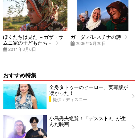
ぼくたちは見た －ガザ・サ
ガーダ パレスチナの詩
ムニ家の子どもたち－
2006年5月20日
2011年8月6日
おすすめ特集
全身タトゥーのヒーロー、実写版が
凄かった！
提供：ディズニー
小島秀夫絶賛！「デススト2」が生
んだ映画