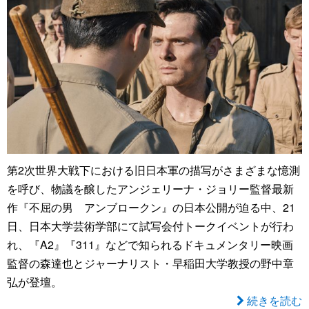
第2次世界大戦下における旧日本軍の描写がさまざまな憶測
を呼び、物議を醸したアンジェリーナ・ジョリー監督最新
作『不屈の男 アンブロークン』の日本公開が迫る中、21
日、日本大学芸術学部にて試写会付トークイベントが行わ
れ、『A2』『311』などで知られるドキュメンタリー映画
監督の森達也とジャーナリスト・早稲田大学教授の野中章
弘が登壇。
続きを読む