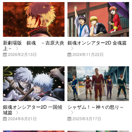
新劇場版 銀魂 －吉原大炎
銀魂オンシアター2D 金魂篇
上－
2026年2月13日
2024年11月22日
銀魂オンシアター2D 一国傾
シャザム！～神々の怒り～
城篇
2024年6月21日
2023年3月17日