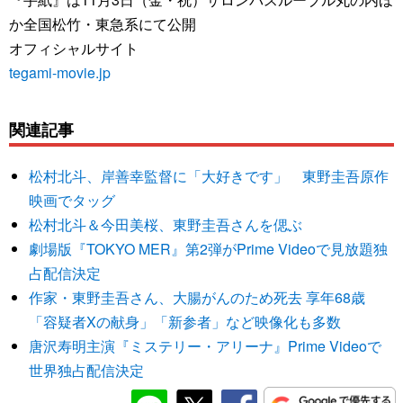
か全国松竹・東急系にて公開
オフィシャルサイト
tegami-movie.jp
関連記事
松村北斗、岸善幸監督に「大好きです」 東野圭吾原作
映画でタッグ
松村北斗＆今田美桜、東野圭吾さんを偲ぶ
劇場版『TOKYO MER』第2弾がPrime Videoで見放題独
占配信決定
作家・東野圭吾さん、大腸がんのため死去 享年68歳
「容疑者Xの献身」「新参者」など映像化も多数
唐沢寿明主演『ミステリー・アリーナ』Prime Videoで
世界独占配信決定