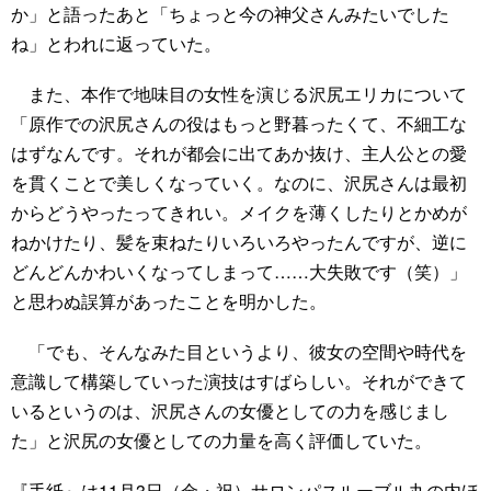
か」と語ったあと「ちょっと今の神父さんみたいでした
ね」とわれに返っていた。
また、本作で地味目の女性を演じる沢尻エリカについて
「原作での沢尻さんの役はもっと野暮ったくて、不細工な
はずなんです。それが都会に出てあか抜け、主人公との愛
を貫くことで美しくなっていく。なのに、沢尻さんは最初
からどうやったってきれい。メイクを薄くしたりとかめが
ねかけたり、髪を束ねたりいろいろやったんですが、逆に
どんどんかわいくなってしまって……大失敗です（笑）」
と思わぬ誤算があったことを明かした。
「でも、そんなみた目というより、彼女の空間や時代を
意識して構築していった演技はすばらしい。それができて
いるというのは、沢尻さんの女優としての力を感じまし
た」と沢尻の女優としての力量を高く評価していた。
『手紙』は11月3日（金・祝）サロンパスルーブル丸の内ほ