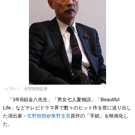
シブい！ 生野慈朗監督
「3年B組金八先生」「男女七人夏物語」「Beautiful
Life」などテレビドラマ界で数々のヒット作を世に送り出し
た演出家・
生野慈朗
が
東野圭吾
原作の「手紙」を映画化し
た。