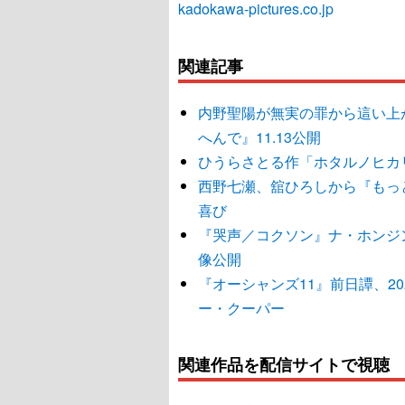
kadokawa-pictures.co.jp
関連記事
内野聖陽が無実の罪から這い上
へんで』11.13公開
ひうらさとる作「ホタルノヒカ
西野七瀬、舘ひろしから『もっ
喜び
『哭声／コクソン』ナ・ホンジ
像公開
『オーシャンズ11』前日譚、2
ー・クーパー
関連作品を配信サイトで視聴