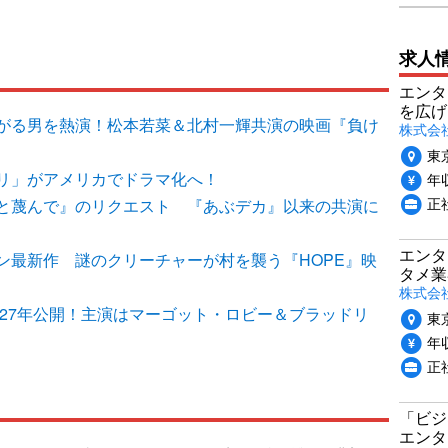
求人
エンタ
を広げ
がる男を熱演！松本若菜＆北村一輝共演の映画『負け
株式会
東
リ」がアメリカでドラマ化へ！
年収
正
と蔑んで』のリクエスト 『あぶデカ』以来の共演に
エンタ
ン最新作 謎のクリーチャーが村を襲う『HOPE』映
タメ業
株式会
027年公開！主演はマーゴット・ロビー＆ブラッドリ
東
年収
正
「ビジ
エンタ