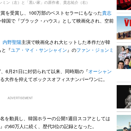
ンミン（左）と「黒い家」の原作者、貴志祐介（右）
賞を受賞し、100万部のベストセラーにもなった
貴志
今韓国で『ブラック・ハウス』として映画化され、空前
、
内野聖陽
主演で映画化され大ヒットした本作だが韓
もと『
ユア・マイ・サンシャイン
』の
ファン・ジョンミ
、6月21日に封切られて以来、同時期の『
オーシャン
居る大作を抑えてボックスオフィスナンバーワンに。
ADVERTISEMENT
千名を動員し、韓国ホラーの公開1週目スコアとしては
談』の60万人に続く、歴代3位の記録となった。