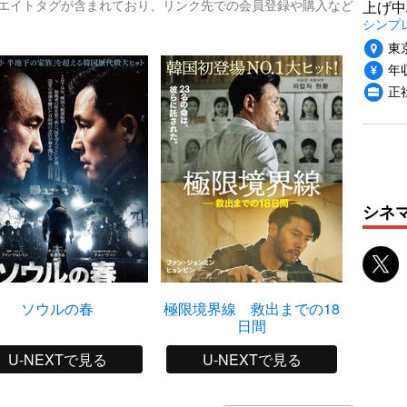
リエイトタグが含まれており、リンク先での会員登録や購入など
上げ中
シンプ
東
年収
正
シネ
ソウルの春
極限境界線 救出までの18
日間
U-NEXTで見る
U-NEXTで見る