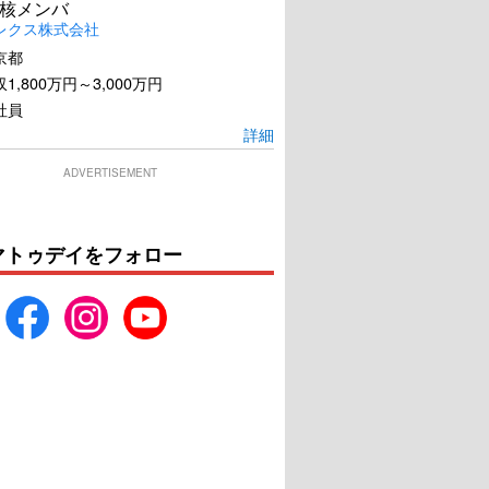
核メンバ
レクス株式会社
京都
1,800万円～3,000万円
社員
詳細
ADVERTISEMENT
マトゥデイをフォロー
春画先生
人質 韓国トップスター誘
拐事件
U-NEXTで見る
U-NEXTで見る