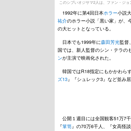
このシブいオジサマ2人は、ファン・ジョ
1992年に第4回日本
ホラー
小説大
祐介
のホラー小説「黒い家」が、
の大ヒットとなっている。
日本でも1999年に
森田芳光
監督
国では、新人監督のシン・テラの
ン
が主演で映画化された。
韓国ではR18指定にもかかわらず
ズ13
』『シュレック3』など並み
公開１週目には全国観客51万7
『
箪笥
』の70万6千人、『女高怪