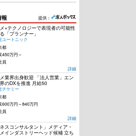
情報
提供：
メ×テクノロジーで表現者の可能性
る「プランナー」
社ユートニック
京都
450万円～
社員
詳細
メ業界出身歓迎 「法人営業」エン
界のDXを推進 月給50
社チケミー
京都
600万円～840万円
社員
詳細
ネスコンサルタント」メディア・
メインダストリーヘッド候補 立ち