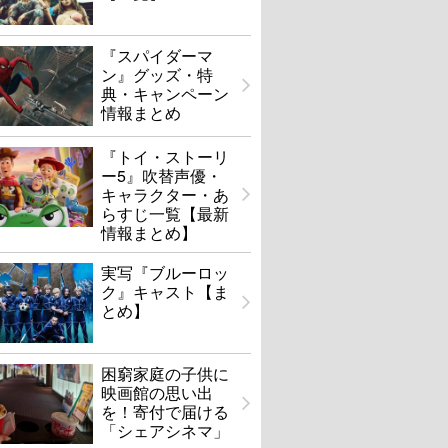
『スパイダーマ
ン』グッズ・特
典・キャンペーン
情報まとめ
『トイ・ストーリ
ー5』吹替声優・
キャラクター・あ
らすじ一覧【最新
情報まとめ】
実写『ブルーロッ
ク』キャスト【ま
とめ】
困窮家庭の子供に
映画館の思い出
を！寄付で届ける
「シェアシネマ」