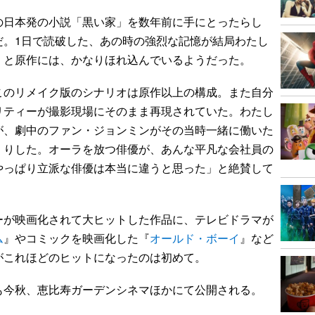
日本発の小説「黒い家」を数年前に手にとったらし
だ。1日で読破した、あの時の強烈な記憶が結局わたし
」と原作には、かなりほれ込んでいるようだった。
のリメイク版のシナリオは原作以上の構成。また自分
リティーが撮影現場にそのまま再現されていた。わたし
が、劇中のファン・ジョンミンがその当時一緒に働いた
くりした。オーラを放つ俳優が、あんな平凡な会社員の
やっぱり立派な俳優は本当に違うと思った」と絶賛して
が映画化されて大ヒットした作品に、テレビドラマが
ム
』やコミックを映画化した『
オールド・ボーイ
』など
がこれほどのヒットになったのは初めて。
今秋、恵比寿ガーデンシネマほかにて公開される。