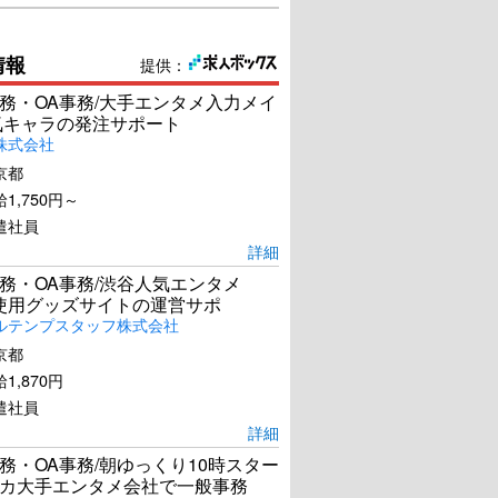
情報
提供：
務・OA事務/大手エンタメ入力メイ
ウェイ123 激突
マイ・ボディガード
気キャラの発注サポート
株式会社
京都
U-NEXTで見る
U-NEXTで見る
1,750円～
遣社員
詳細
務・OA事務/渋谷人気エンタメ
el使用グッズサイトの運営サポ
ルテンプスタッフ株式会社
京都
1,870円
遣社員
詳細
務・OA事務/朝ゆっくり10時スター
カ大手エンタメ会社で一般事務