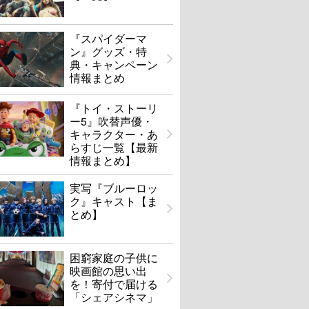
『スパイダーマ
ン』グッズ・特
典・キャンペーン
情報まとめ
『トイ・ストーリ
ー5』吹替声優・
キャラクター・あ
らすじ一覧【最新
情報まとめ】
実写『ブルーロッ
ク』キャスト【ま
とめ】
困窮家庭の子供に
映画館の思い出
を！寄付で届ける
「シェアシネマ」