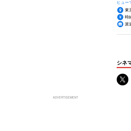
ヒュー
東
時給
派
シネ
ADVERTISEMENT