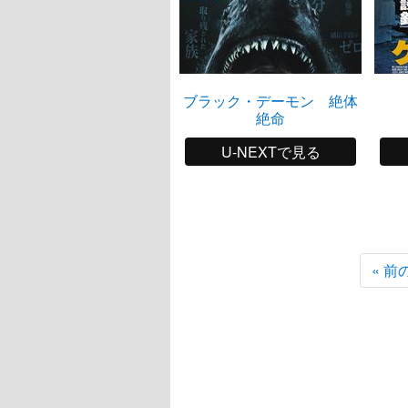
ブラック・デーモン 絶体
絶命
U-NEXTで見る
« 前