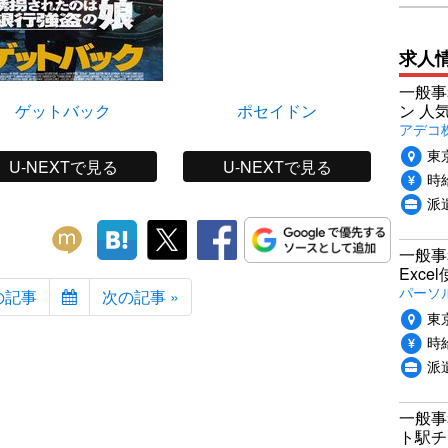
求人
一般事
ゲットバック
ポセイドン
サブ
ン 人
アデコ
東
U-NEXTで見る
U-NEXTで見る
時給
派
一般事
Exc
パーソ
の記事
次の記事 »
東
時給
派
一般事
ト駅チ