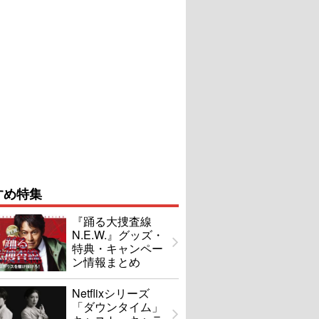
すめ特集
『踊る大捜査線
N.E.W.』グッズ・
特典・キャンペー
ン情報まとめ
Netflixシリーズ
「ダウンタイム」