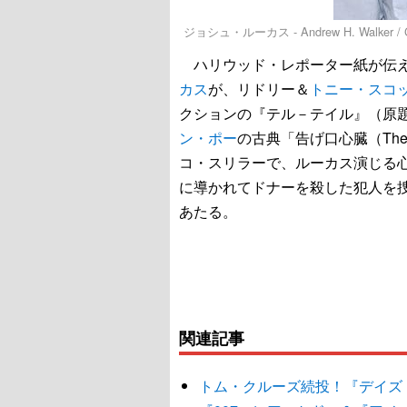
ジョシュ・ルーカス - Andrew H. Walker / Ge
ハリウッド・レポーター紙が伝え
カス
が、リドリー＆
トニー・スコ
クションの『テル－テイル』（原
ン・ポー
の古典「告げ口心臓（The T
コ・スリラーで、ルーカス演じる
に導かれてドナーを殺した犯人を
あたる。
関連記事
トム・クルーズ続投！『デイズ