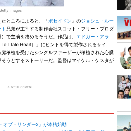
tty Images
たところによると、『
ポセイドン
』の
ジョシュ・ルー
ット
兄弟が主宰する制作会社スコット・フリー・プロダ
題）で主演を務めるそうだ。作品は、
エドガー・アラ
ell-Tale Heart）」にヒントを得て製作されるサイ
心臓移植を受けたシングルファーザーが移植された心臓
捜そうとするストーリーだ。監督はマイケル・ケスタが
ADVERTISEMENT
・オブ・サンダー2』が本格始動