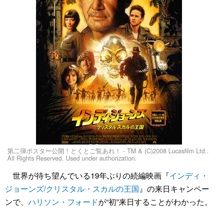
第二弾ポスター公開！とくとご覧あれ！ - TM & (C)2008 Lucasfilm Ltd..
All Rights Reserved. Used under authorization.
世界が待ち望んでいる19年ぶりの続編映画『
インディ・
ジョーンズ/クリスタル・スカルの王国
』の来日キャンペー
ンで、
ハリソン・フォード
が“初”来日することがわかった。