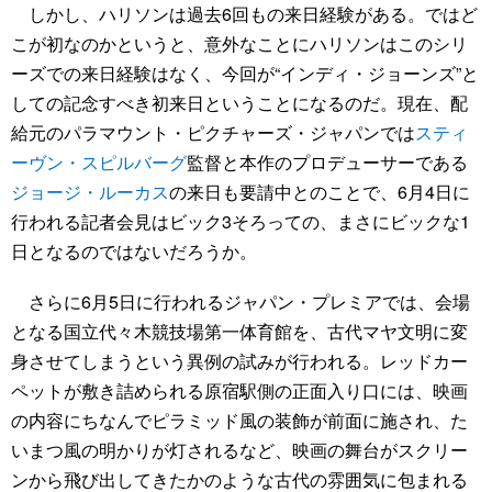
しかし、ハリソンは過去6回もの来日経験がある。ではど
こが初なのかというと、意外なことにハリソンはこのシリ
ーズでの来日経験はなく、今回が“インディ・ジョーンズ”と
しての記念すべき初来日ということになるのだ。現在、配
給元のパラマウント・ピクチャーズ・ジャパンでは
スティ
ーヴン・スピルバーグ
監督と本作のプロデューサーである
ジョージ・ルーカス
の来日も要請中とのことで、6月4日に
行われる記者会見はビック3そろっての、まさにビックな1
日となるのではないだろうか。
さらに6月5日に行われるジャパン・プレミアでは、会場
となる国立代々木競技場第一体育館を、古代マヤ文明に変
身させてしまうという異例の試みが行われる。レッドカー
ペットが敷き詰められる原宿駅側の正面入り口には、映画
の内容にちなんでピラミッド風の装飾が前面に施され、た
いまつ風の明かりが灯されるなど、映画の舞台がスクリー
ンから飛び出してきたかのような古代の雰囲気に包まれる