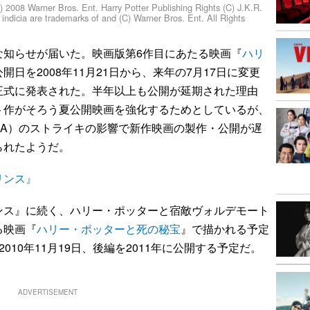
r Bros. Ent. Harry Potter Publishing Rights (C) J.K.R.
indicia are trademarks of and (C) Warner Bros. Ent. All Rights
知らせが届いた。映画版第6作目にあたる映画『
ハリ
開日を2008年11月21日から、来年の7月17日に変更
正式に発表された。半年以上も公開が延期された理由
ト作がそろう夏公開映画を強化するためとしているが、
GA）のストライキの影響で新作映画の製作・公開が遅
られたようだ。
リンス』
ス』に続く、ハリー・ポッターと宿敵ヴォルデモート
る映画『
ハリー・ポッターと死の秘宝
』で描かれる予定
010年11月19日、後編を2011年に公開する予定だ。
ADVERTISEMENT