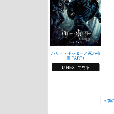
ハリー・ポッターと死の秘
宝 PART1
U-NEXTで見る
« 前