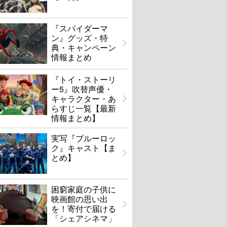
『スパイダーマ
ン』グッズ・特
典・キャンペーン
情報まとめ
『トイ・ストーリ
ー5』吹替声優・
キャラクター・あ
らすじ一覧【最新
情報まとめ】
実写『ブルーロッ
ク』キャスト【ま
とめ】
困窮家庭の子供に
映画館の思い出
を！寄付で届ける
「シェアシネマ」