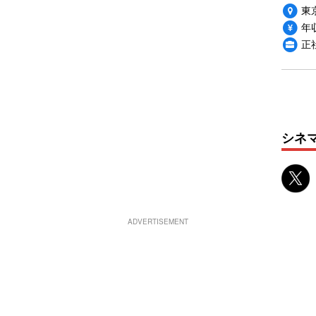
東
年収
正
シネ
ADVERTISEMENT