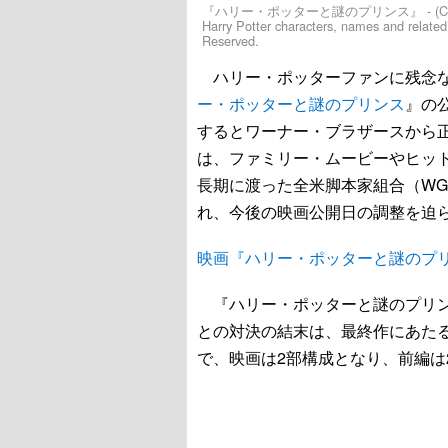
『ハリー・ポッターと謎のプリンス』 - (C) 2008 Warne
Harry Potter characters, names and related 
Reserved.
ハリー・ポッターファンに残念な
ー・ポッターと謎のプリンス
』の公
するとワーナー・ブラザースから
は、ファミリー・ムービーやヒッ
長期に渡った全米脚本家組合（W
れ、今後の映画公開日の調整を迫
映画『ハリー・ポッターと謎のプ
『ハリー・ポッターと謎のプリン
との対決の結末は、最終作にあた
で、映画は2部構成となり、前編は2