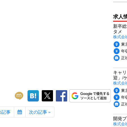
求人
新卒総
タメ
株式会社P
東
年収
正
キャリ
迎」/
株式会
東
年収
正
の記事
次の記事 »
開発プ
株式会社