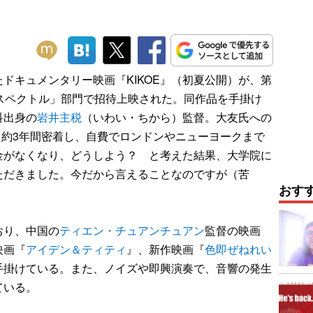
たドキュメンタリー映画『KIKOE』（初夏公開）が、第
スペクトル」部門で招待上映された。同作品を手掛け
科出身の
岩井主税
（いわい・ちから）監督。大友氏への
から約3年間密着し、自費でロンドンやニューヨークまで
金がなくなり、どうしよう？ と考えた結果、大学院に
ただきました。今だから言えることなのですが（苦
おす
おり、中国の
ティエン・チュアンチュアン
監督の映画
映画『
アイデン＆ティティ
』、新作映画『
色即ぜねれい
手掛けている。また、ノイズや即興演奏で、音響の発生
ている。