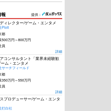
情報
提供：
ディレクター/ゲーム・エンタメ
lott
京都
500万円～800万円
社員
詳細
アコンサルタント「業界未経験歓
ゲーム・エンタメ
社サーチフィールド
京都
350万円～550万円
社員
ダンスの時間
ぼっちゃん
詳細
スプロデューサー/ゲーム・エンタ
U-NEXTで見る
U-NEXTで見る
社灯白社