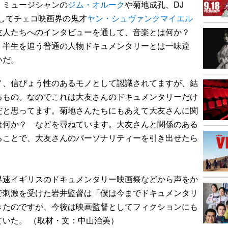
ミュージシャンの
ジム・オルーク
や菊地成孔、DJ
そしてチェコ映画界の鬼才
ヤン・シュヴァンクマイエル
友人たちへのインタビューを通して、音楽とは何か？
。半生を追う普通の人物ドキュメンタリーとは一味違
いだ。
、信ぴょう性のあるモノとして認識されてますが、結
るもの。なのでこれは大友さんのドキュメンタリーだけ
だと思ってます。菊地さんたちにもあえて大友さんに関
は何か？ などを尋ねています。大友さんと関係のある
ることで、大友さんのパーソナリティーを引き出せたら
早速イギリスのドキュメンタリー映画祭などから声をか
で刺激を受けた岩井監督は「僕は今までドキュメンタリ
きたのですが、今後は映画監督としてフィクションにも
いた。 （取材・文：中山治美）