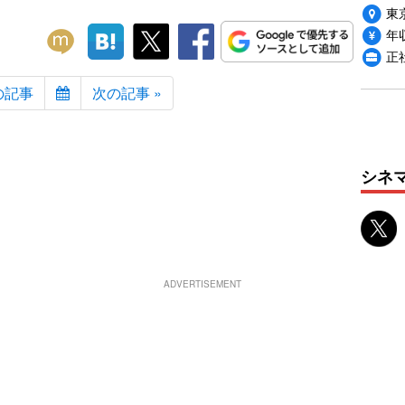
東
年収
正
の記事
次の記事 »
シネ
ADVERTISEMENT