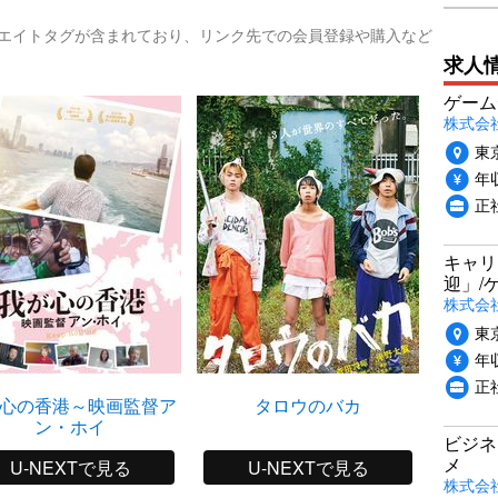
リエイトタグが含まれており、リンク先での会員登録や購入など
求人
ゲーム
株式会社P
東
年収
正
キャリ
迎」/
株式会
東
年収
正
心の香港～映画監督ア
タロウのバカ
ン・ホイ
ビジネ
メ
U-NEXTで見る
U-NEXTで見る
株式会