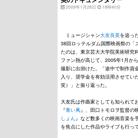
2009年1月28日
18時40分
ミュージシャン
大友良英
を追っ
38回ロッテルダム国際映画祭の「
たのは、東京芸大大学院美術研究
ファン熱が高じて、2005年1月
撮影に出掛けた。「途中で制作資
入り、奨学金を有効活用させてい
笑）」と振り返った。
大友氏は作曲家としても知られて
『
青い凧
』、田口トモロヲ監督の
しょん
』など数多くの映画音楽を
を焦点にした作品やライブも行っ