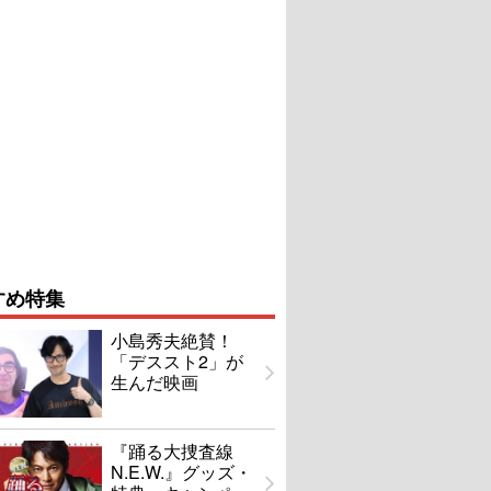
すめ特集
小島秀夫絶賛！
「デススト2」が
生んだ映画
『踊る大捜査線
N.E.W.』グッズ・