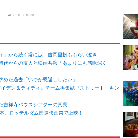
ADVERTISEMENT
ィ』から続く縁に涙 吉岡里帆ももらい泣き
時代からの友人と映画共演「あまりにも感慨深く
求めた過去「いつか恩返ししたい」
アイデン＆ティティ』チーム再集結『ストリート・キン
た吉祥寺バウスシアターの真実
2本、ロッテルダム国際映画祭で上映！