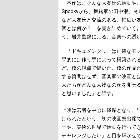
本作は、そんな大友氏の活動や、
Spookyから、舞踏家の田中泯、
など大友氏と交流のある、幅広い
音とは何か？ を突き詰めていく
う、岩井監督による、音楽への誘
「ドキュメンタリーは正確なモノ
果的には作り手によって構築され
ど、僕の視点で描いた、僕の作品
する質問はせず、音楽家の映画と
人たちがどんな人物なのかを見せ
と思いました」と話す。
上映は若者を中心に満席となり、
けられたという。初の映画祭出席
ーや、美術の世界で活動を行って
チャレンジしたい」と目を輝かせて