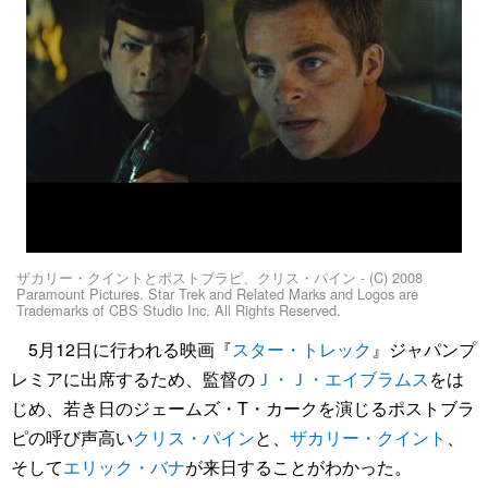
ザカリー・クイントとポストブラピ、クリス・パイン - (C) 2008
Paramount Pictures. Star Trek and Related Marks and Logos are
Trademarks of CBS Studio Inc. All Rights Reserved.
5月12日に行われる映画『
スター・トレック
』ジャパンプ
レミアに出席するため、監督の
Ｊ・Ｊ・エイブラムス
をは
じめ、若き日のジェームズ・T・カークを演じるポストブラ
ピの呼び声高い
クリス・パイン
と、
ザカリー・クイント
、
そして
エリック・バナ
が来日することがわかった。