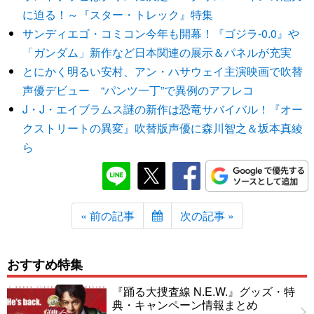
に迫る！～『スター・トレック』特集
サンディエゴ・コミコン今年も開幕！『ゴジラ-0.0』や
「ガンダム」新作など日本関連の展示＆パネルが充実
とにかく明るい安村、アン・ハサウェイ主演映画で吹替
声優デビュー “パンツ一丁”で異例のアフレコ
J・J・エイブラムス謎の新作は恐竜サバイバル！『オー
クストリートの異変』吹替版声優に森川智之＆坂本真綾
ら
« 前の記事
次の記事 »
おすすめ特集
『踊る大捜査線 N.E.W.』グッズ・特
典・キャンペーン情報まとめ