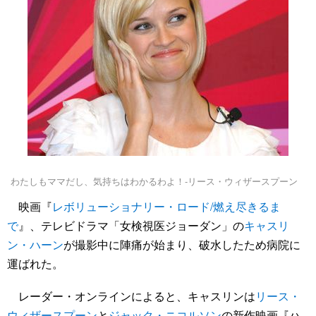
わたしもママだし、気持ちはわかるわよ！-リース・ウィザースプーン
映画『
レボリューショナリー・ロード/燃え尽きるま
で
』、テレビドラマ「女検視医ジョーダン」の
キャスリ
ン・ハーン
が撮影中に陣痛が始まり、破水したため病院に
運ばれた。
レーダー・オンラインによると、キャスリンは
リース・
ウィザースプーン
と
ジャック・ニコルソン
の新作映画『ハ