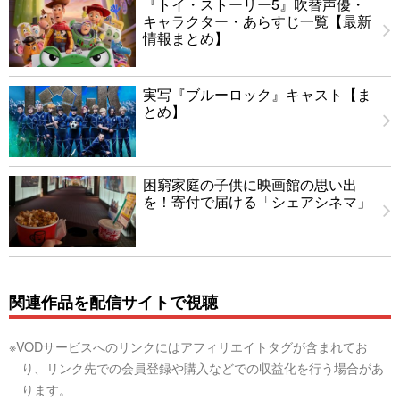
『トイ・ストーリー5』吹替声優・
キャラクター・あらすじ一覧【最新
情報まとめ】
実写『ブルーロック』キャスト【ま
とめ】
困窮家庭の子供に映画館の思い出
を！寄付で届ける「シェアシネマ」
関連作品を配信サイトで視聴
※VODサービスへのリンクにはアフィリエイトタグが含まれてお
り、リンク先での会員登録や購入などでの収益化を行う場合があ
ります。