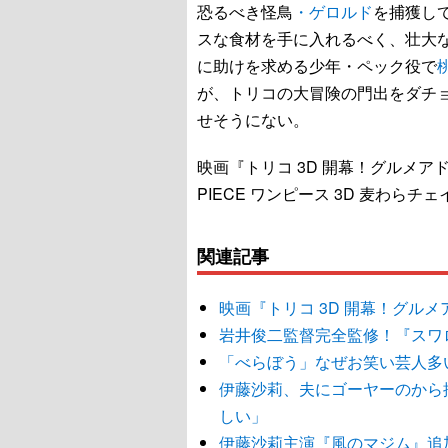
恐るべき怪鳥
・ゲロルド
を捕獲し
スな食材を手に入れるべく、壮大
に助けを求める少年・ペック役で
が、トリコの大冒険の門出をダチ
せそうにない。
映画『トリコ 3D 開幕！グルメアド
PIECE ワンピース 3D 麦わらチ
関連記事
映画『トリコ 3D 開幕！グル
岩井俊二監督完全監修！『スワ
「べらぼう」なぜお笑い芸人多
伊藤沙莉、夫にゴーヤーのから
しい」
伊藤沙莉主演『風のマジム』追