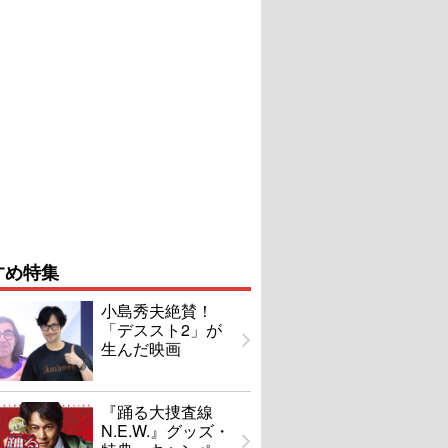
すめ特集
小島秀夫絶賛！
「デススト2」が
生んだ映画
『踊る大捜査線
N.E.W.』グッズ・