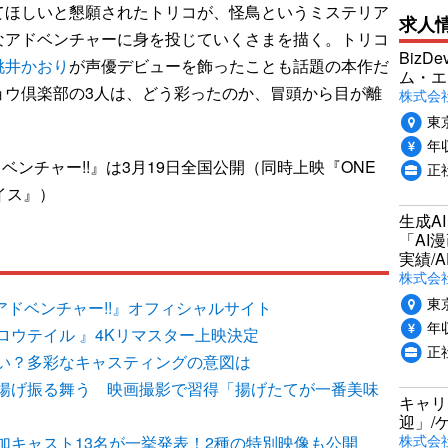
てほしいと懇願されたトリコが、怪鳥というミステリア
求人
なアドベンチャーに身を投じていくさまを描く。トリコ
Biz
桃井かおり
が声優デビューを飾ったことも話題の本作だ
ム・エ
ョウ倶楽部の3人は、どう彩ったのか、冒頭から目が離
株式会社P
東
年収
ベンチャー!!』は3月19日全国公開（同時上映『ONE
正
ェイス』）
生成A
「AI
実績/A
株式会社
東
メアドベンチャー!!』オフィシャルサイト
年収
ロウテイル 』4Kリマスター上映決定
正
い？多彩なキャスティングの意図は
揚げ振る舞う 映画撮影で習得「揚げたてが一番美味
キャリ
迎」/
株式会
加キャスト13名が一挙発表！2種の特別映像も公開