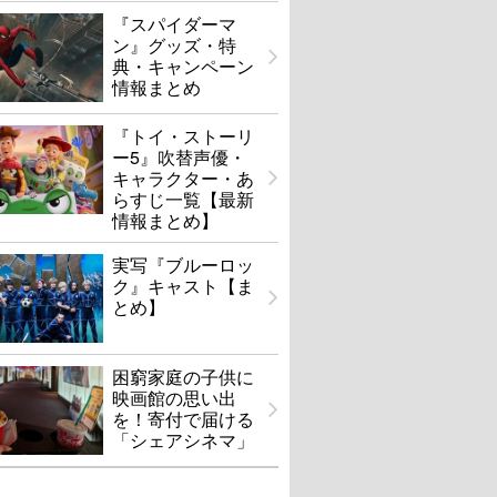
『スパイダーマ
ン』グッズ・特
典・キャンペーン
情報まとめ
『トイ・ストーリ
ー5』吹替声優・
キャラクター・あ
らすじ一覧【最新
情報まとめ】
実写『ブルーロッ
ク』キャスト【ま
とめ】
困窮家庭の子供に
映画館の思い出
を！寄付で届ける
「シェアシネマ」