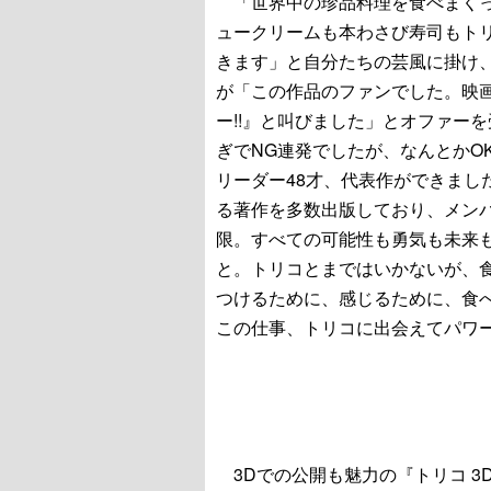
「世界中の珍品料理を食べまくっ
ュークリームも本わさび寿司もト
きます」と自分たちの芸風に掛け
が「この作品のファンでした。映
ー!!』と叫びました」とオファー
ぎでNG連発でしたが、なんとかO
リーダー48才、代表作ができまし
る著作を多数出版しており、メン
限。すべての可能性も勇気も未来
と。トリコとまではいかないが、
つけるために、感じるために、食
この仕事、トリコに出会えてパワ
3Dでの公開も魅力の『トリコ 3D