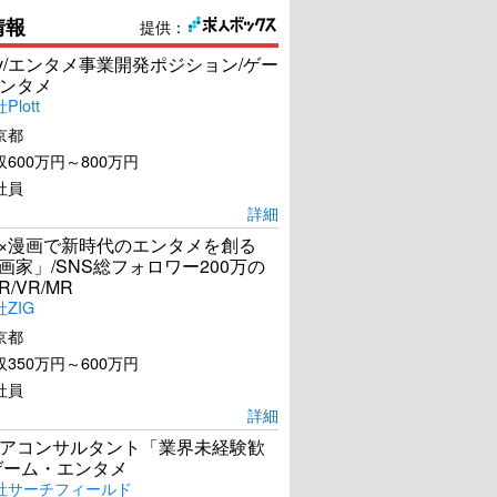
情報
提供：
Dev/エンタメ事業開発ポジション/ゲー
ンタメ
lott
京都
600万円～800万円
社員
詳細
I×漫画で新時代のエンタメを創る
漫画家」/SNS総フォロワー200万の
R/VR/MR
ZIG
京都
350万円～600万円
社員
詳細
アコンサルタント「業界未経験歓
ゲーム・エンタメ
社サーチフィールド