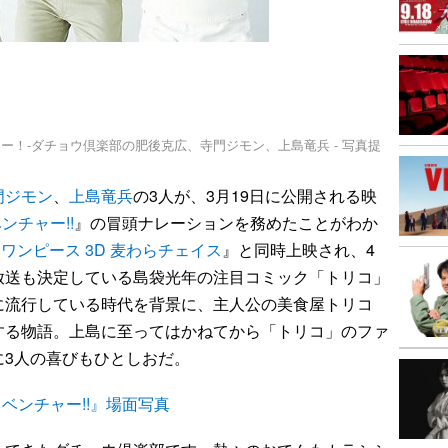
！-ダチョウ倶楽部の肥後克広、寺門ジモン、上島竜兵 - 写真提
門ジモン
、
上島竜兵
の3人が、3月19日に公開される映
ンチャー!!
』の冒頭ナレーションを務めたことがわか
CE ワンピース 3D 麦わらチェイス
』と同時上映され、4
放送も決定している島袋光年の注目コミック「トリコ」
に流行している時代を背景に、主人公の美食屋トリコ
する物語。上島に至ってはかねてから「トリコ」のファ
に3人の喜びもひとしおだ。
ドベンチャー!!』場面写真