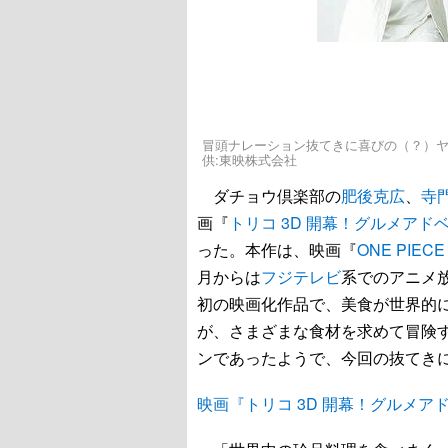
冒頭ナレーション抜てきに喜びの（？）ヤー
供:東映株式会社
ダチョウ倶楽部の
肥後克広
、
寺
画『
トリコ 3D 開幕！グルメアドベ
った。本作は、映画『
ONE PIE
月からは
フジテレビ
系でのアニメ
初の映画化作品で、美食が世界的
が、さまざまな食材を求めて冒険
ンであったようで、今回の抜てき
映画『トリコ 3D 開幕！グルメア