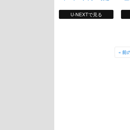
U-NEXTで見る
« 前