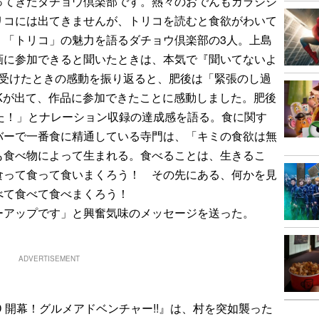
てきたダチョウ倶楽部です。熱々のおでんもカラシシ
リコには出てきませんが、トリコを読むと食欲がわいて
、「トリコ」の魅力を語るダチョウ倶楽部の3人。上島
画に参加できると聞いたときは、本気で『聞いてないよ
を受けたときの感動を振り返ると、肥後は「緊張のし過
Kが出て、作品に参加できたことに感動しました。肥後
た！」とナレーション収録の達成感を語る。食に関す
バーで一番食に精通している寺門は、「キミの食欲は無
も食べ物によって生まれる。食べることは、生きるこ
食って食って食いまくろう！ その先にある、何かを見
べて食べて食べまくろう！
ーアップです」と興奮気味のメッセージを送った。
ADVERTISEMENT
 開幕！グルメアドベンチャー!!』は、村を突如襲った