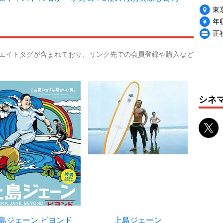
東
年収
正
リエイトタグが含まれており、リンク先での会員登録や購入など
シネ
島ジェーン ビヨンド
上島ジェーン
宇宙で