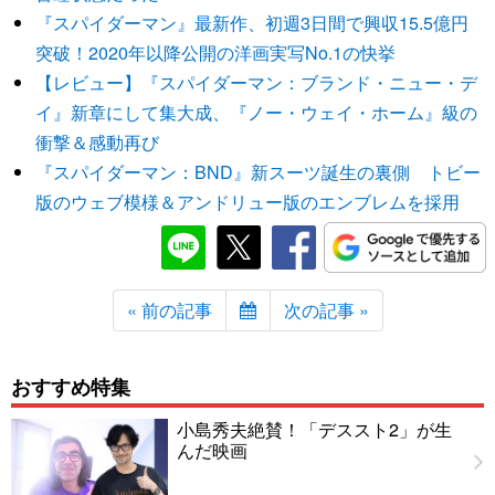
『スパイダーマン』最新作、初週3日間で興収15.5億円
突破！2020年以降公開の洋画実写No.1の快挙
【レビュー】『スパイダーマン：ブランド・ニュー・デ
イ』新章にして集大成、『ノー・ウェイ・ホーム』級の
衝撃＆感動再び
『スパイダーマン：BND』新スーツ誕生の裏側 トビー
版のウェブ模様＆アンドリュー版のエンブレムを採用
« 前の記事
次の記事 »
おすすめ特集
小島秀夫絶賛！「デススト2」が生
んだ映画